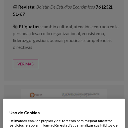
Revista:
Boletín De Estudios Económicos
76 (232),
51-67
Etiquetas:
cambio cultural
,
atención centrada en la
persona
,
desarrollo organizacional
,
ecosistema
,
liderazgo
,
gestión
,
buenas prácticas
,
competencias
directivas
VER MÁS
Uso de Cookies
Utilizamos cookies propias y de terceros para mejorar nuestros
servicios, elaborar información estadística, analizar sus hábitos de