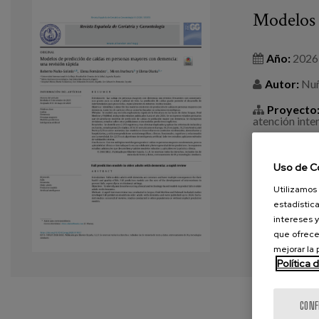
Modelos 
Año:
2026
Autor:
Nuño
Proyecto
atención int
Revista:
R
Uso de C
Etiquetas
Utilizamos 
estadística
intereses y
VER MÁS
que ofrece
mejorar la
Política 
CONF