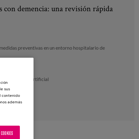
s con demencia: una revisión rápida
medidas preventivas en un entorno hospitalario de
os
,
inteligencia artificial
ación
de sus
el contenido
donos además
 COOKIES