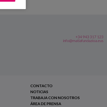
+34 943 317 123
info@matiafundazioa.eus
CONTACTO
NOTICIAS
TRABAJA CON NOSOTROS
ÁREA DE PRENSA