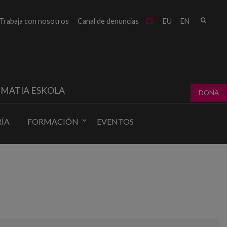
Busc
Trabaja con nosotros
Canal de denuncias
ES
EU
EN
Form
bú
MATIA ESKOLA
DONA
ÍA
FORMACIÓN
EVENTOS