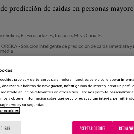
de predicción de caídas en personas mayore
-Solinís, R., Fernández, E., Iturburu, M. y Olariu, E.
:
OREKA - Solución inteligente de predicción de caída inmediata y 
ermedia
evista Española de Geriatría y Gerontología, 61 (2026) 101815
ookies
:
caídas
,
estudio
,
personas mayores
,
Demencia
,
modelos predictiv
cookies propias y de terceros para mejorar nuestros servicios, elaborar inform
, analizar sus hábitos de navegación, inferir grupos de interés, crear un perfil 
 mostrarle anuncios relevantes en otros sitios. Esto nos permite personalizar 
mos y obtener información sobre qué secciones suscitan interés, permitién
 página web y su seguridad.
de cookies
IGURAR
ACEPTAR COOKIES
RECHAZAR