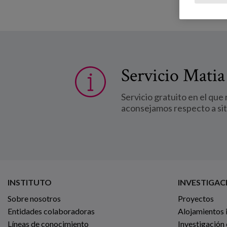
Servicio Matia
Servicio gratuito en el que
aconsejamos respecto a si
INSTITUTO
INVESTIGAC
Sobre nosotros
Proyectos
Entidades colaboradoras
Alojamientos 
Líneas de conocimiento
Investigación