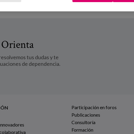
 Orienta
 resolvemos tus dudas y te
tuaciones de dependencia.
Participación en foros
IÓN
Publicaciones
Consultoría
innovadores
Formación
 colaborativa