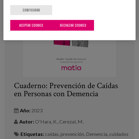
CONFIGURAR
ACEPTAR COOKIES
RECHAZAR COOKIES
Cuaderno: Prevención de Caídas
en Personas con Demencia
Año:
2023
Autor:
O'Hara, K., Cerezal, M.
Etiquetas:
caídas
,
prevención
,
Demencia
,
cuidados