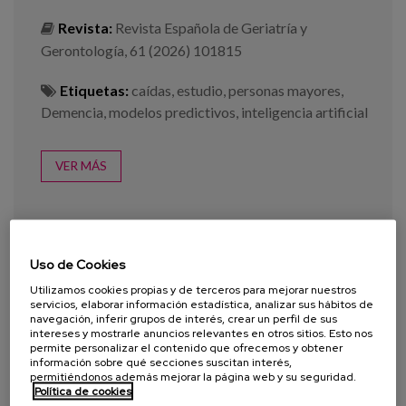
Revista:
Revista Española de Geriatría y
Gerontología, 61 (2026) 101815
Etiquetas:
caídas
,
estudio
,
personas mayores
,
Demencia
,
modelos predictivos
,
inteligencia artificial
VER MÁS
Uso de Cookies
Utilizamos cookies propias y de terceros para mejorar nuestros
servicios, elaborar información estadística, analizar sus hábitos de
navegación, inferir grupos de interés, crear un perfil de sus
intereses y mostrarle anuncios relevantes en otros sitios. Esto nos
permite personalizar el contenido que ofrecemos y obtener
información sobre qué secciones suscitan interés,
permitiéndonos además mejorar la página web y su seguridad.
Política de cookies