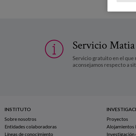
Servicio Matia
Servicio gratuito en el que
aconsejamos respecto a si
INSTITUTO
INVESTIGAC
Sobre nosotros
Proyectos
Entidades colaboradoras
Alojamientos 
Líneas de conocimiento
Investigación