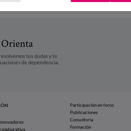
 Orienta
 resolvemos tus dudas y te
tuaciones de dependencia.
Participación en foros
IÓN
Publicaciones
Consultoría
innovadores
Formación
 colaborativa