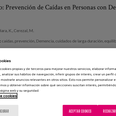
: Prevención de Caídas en Personas con D
ra, K., Cerezal, M.
:
caídas
,
prevención
,
Demencia
,
cuidados de larga duración
,
equili
ookies
cookies propias y de terceros para mejorar nuestros servicios, elaborar inform
, analizar sus hábitos de navegación, inferir grupos de interés, crear un perfil 
 mostrarle anuncios relevantes en otros sitios. Esto nos permite personalizar 
mos y obtener información sobre qué secciones suscitan interés, permitién
 página web y su seguridad.
de cookies
IGURAR
ACEPTAR COOKIES
RECHAZAR