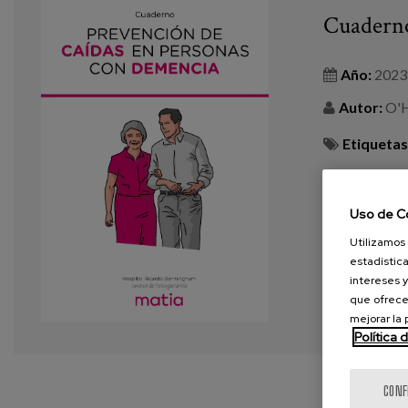
Cuaderno
Año:
2023
Autor:
O'Ha
Etiquetas
VER MÁS
Uso de C
Utilizamos 
estadística
intereses y
que ofrece
mejorar la
Política 
CONF