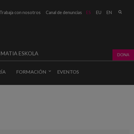
Busc
Trabaja con nosotros
Canal de denuncias
ES
EU
EN
Form
bú
MATIA ESKOLA
DONA
ÍA
FORMACIÓN
EVENTOS