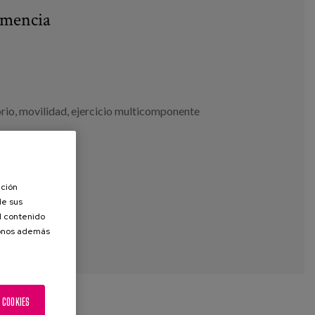
emencia
brio
,
movilidad
,
ejercicio multicomponente
ación
de sus
el contenido
donos además
 COOKIES