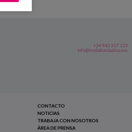
+34 943 317 123
info@matiafundazioa.eus
CONTACTO
NOTICIAS
TRABAJA CON NOSOTROS
ÁREA DE PRENSA