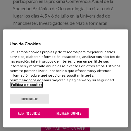
participarán en la próxima Conferencia Anual de la
Sociedad Británica de Gerontología. La cita tendrá
lugar los días 4, 5 y 6 de julio en la Universidad de
Manchester. Investigadores de Matia formarán
parte del panel de expertos de un simposio dedicado
a entornos amigables con la edad, trasladando la
Uso de Cookies
experiencia y los avances del proyecto Euskadi
Lagunkoia.
Utilizamos cookies propias y de terceros para mejorar nuestros
servicios, elaborar información estadística, analizar sus hábitos de
navegación, inferir grupos de interés, crear un perfil de sus
Además, Sara Marsillas, investigadora de Matia
intereses y mostrarle anuncios relevantes en otros sitios. Esto nos
permite personalizar el contenido que ofrecemos y obtener
Instituto, aportará una comunicación oral sobre
información sobre qué secciones suscitan interés,
soledad.
permitiéndonos además mejorar la página web y su seguridad.
Política de cookies
CONFIGURAR
ACEPTAR COOKIES
RECHAZAR COOKIES
VISITAR PÁGINA WEB