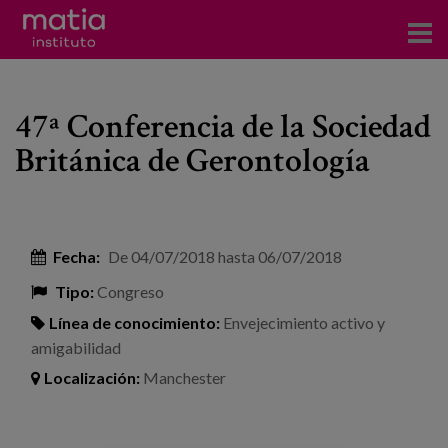
Acerca del Instituto
47ª Conferencia de la Sociedad
Investigación
Británica de Gerontología
Publicaciones
Participación en foros
Fecha:
De
04/07/2018
hasta
06/07/2018
Consultoría
Tipo:
Congreso
Formación
Línea de conocimiento:
Envejecimiento activo y
amigabilidad
Eventos
Localización:
Manchester
Noticias