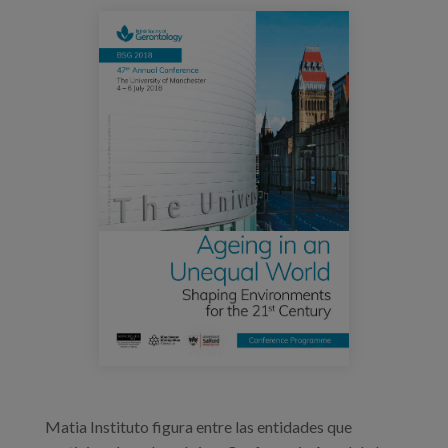
Blog
download_pdf_file_pagina_001.jpg
Prensa
Trabaja con nosotros
Canal de denuncias
es
eu
en
Matia Instituto figura entre las entidades que