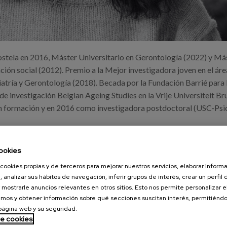
stela en 2016, Máster Universitario en Gerontología (2022) y Má
ción social (2012). Premio a la Mejor investigadora joven en el áre
atría y Gerontología (2018). Becada por la Fundación Barrié para 
 de investigación Belgian Ageing Studies en la Vrije Universiteit Br
en formación y en 2016 como investigadora postdoctoral (USC-Psi
amienta de medición validada del envejecimiento activo desde un pu
rsonas. Durante este período ha desarrollado y participado en proy
ookies
 de las nuevas tecnologías por las personas mayores, entre otros. 
cookies propias y de terceros para mejorar nuestros servicios, elaborar inform
como el Design Thinking.
, analizar sus hábitos de navegación, inferir grupos de interés, crear un perfil 
 mostrarle anuncios relevantes en otros sitios. Esto nos permite personalizar 
nstituto donde desarrolla y participa en proyectos nacionales e
mos y obtener información sobre qué secciones suscitan interés, permitién
onal, el envejecimiento activo y significativo combinando metodol
 página web y su seguridad.
de cookies