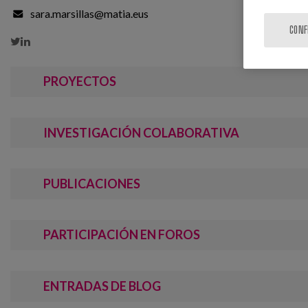
sara.marsillas@matia.eus
CONF


PROYECTOS
INVESTIGACIÓN COLABORATIVA
PUBLICACIONES
PARTICIPACIÓN EN FOROS
ENTRADAS DE BLOG