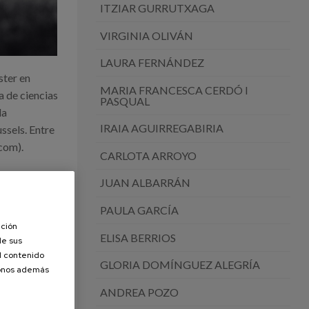
ITZIAR GURRUTXAGA
VIRGINIA OLIVÁN
LAURA FERNÁNDEZ
ster en
MARIA FRANCESCA CERDÓ I
a de ciencias
PASQUAL
la
IRAIA AGUIRREGABIRIA
ussels. Entre
com).
CARLOTA ARROYO
nto de vista
JUAN ALBARRÁN
ectos
PAULA GARCÍA
Durante el
ación
ELISA BERRIOS
de sus
el contenido
GLORIA DOMÍNGUEZ ALEGRÍA
donos además
ogías de
ANDREA POZO