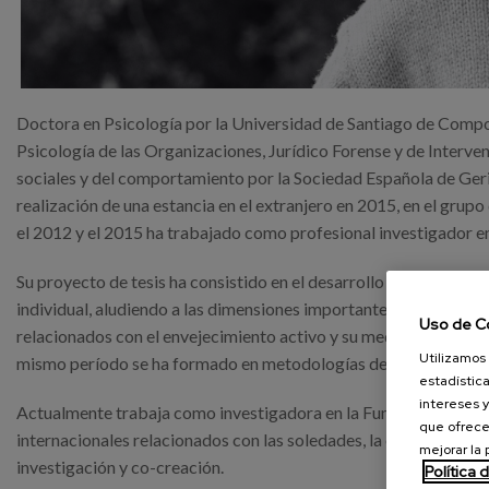
Doctora en Psicología por la Universidad de Santiago de Compo
Psicología de las Organizaciones, Jurídico Forense y de Interven
sociales y del comportamiento por la Sociedad Española de Geri
realización de una estancia en el extranjero en 2015, en el grupo
el 2012 y el 2015 ha trabajado como profesional investigador 
Su proyecto de tesis ha consistido en el desarrollo de una herr
individual, aludiendo a las dimensiones importantes para las pe
Uso de C
relacionados con el envejecimiento activo y su medición o el uso
Utilizamos 
mismo período se ha formado en metodologías de co-creación, 
estadística
intereses y
Actualmente trabaja como investigadora en la Fundación Matia I
que ofrece
internacionales relacionados con las soledades, la esfera emoci
mejorar la
investigación y co-creación.
Política 