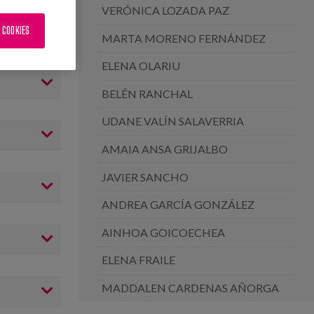
VERÓNICA LOZADA PAZ
 COOKIES
MARTA MORENO FERNÁNDEZ
ELENA OLARIU
BELÉN RANCHAL
UDANE VALÍN SALAVERRIA
AMAIA ANSA GRIJALBO
JAVIER SANCHO
ANDREA GARCÍA GONZÁLEZ
AINHOA GOICOECHEA
ELENA FRAILE
MADDALEN CARDENAS AÑORGA