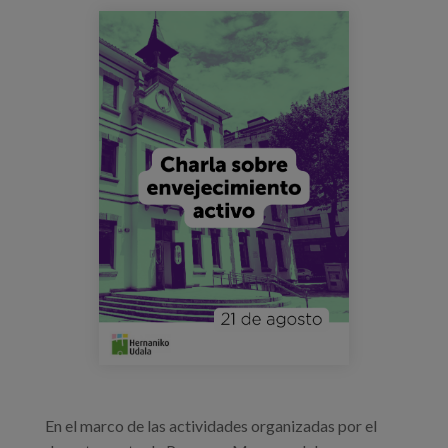
Blog
publicaciones_eventos_portadas.png
Prensa
Trabaja con nosotros
Canal de denuncias
es
eu
en
En el marco de las actividades organizadas por el