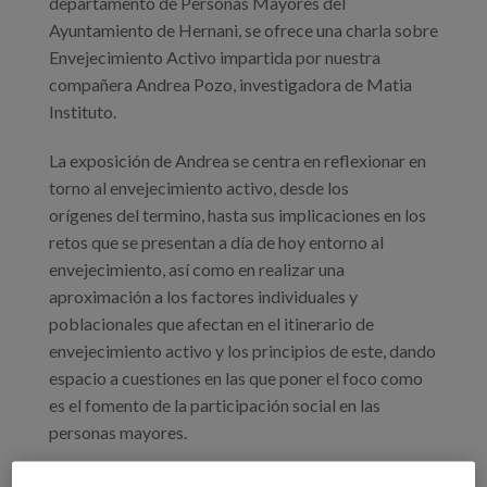
departamento de Personas Mayores del
Ayuntamiento de Hernani, se ofrece una charla sobre
Envejecimiento Activo impartida por nuestra
compañera Andrea Pozo, investigadora de Matia
Instituto.
La exposición de Andrea se centra en reflexionar en
torno al envejecimiento activo, desde los
orígenes del termino, hasta sus implicaciones en los
retos que se presentan a día de hoy entorno al
envejecimiento, así como en realizar una
aproximación a los factores individuales y
poblacionales que afectan en el itinerario de
envejecimiento activo y los principios de este, dando
espacio a cuestiones en las que poner el foco como
es el fomento de la participación social en las
personas mayores.
La cita tiene lugar en el centro cultural Biteri Kultur