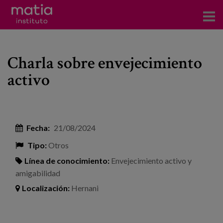
Acerca del Instituto
Charla sobre envejecimiento
Investigación
activo
Publicaciones
Participación en foros
Fecha:
21/08/2024
Consultoría
Tipo:
Otros
Formación
Línea de conocimiento:
Envejecimiento activo y
amigabilidad
Eventos
Localización:
Hernani
Noticias