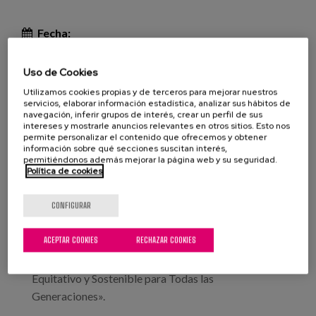
Fecha:
Tipo:
Congreso
Uso de Cookies
Línea de conocimiento:
Utilizamos cookies propias y de terceros para mejorar nuestros
Localización:
Kursaal (Donostia / San Sebastián)
servicios, elaborar información estadística, analizar sus hábitos de
navegación, inferir grupos de interés, crear un perfil de sus
intereses y mostrarle anuncios relevantes en otros sitios. Esto nos
permite personalizar el contenido que ofrecemos y obtener
información sobre qué secciones suscitan interés,
El primer congreso internacional amigable con las
permitiéndonos además mejorar la página web y su seguridad.
Política de cookies
personas mayores copatrocinado por la OMS en
más de 12 años reunirá a ciudades, comunidades y
CONFIGURAR
líderes globales en Donostia/San Sebastián
(Gipuzkoa, Euskadi) del 16 al 18 de junio de 2026
ACEPTAR COOKIES
RECHAZAR COOKIES
bajo el lema «¡Transformando Juntos! Un Mundo
Amigable con las Personas Mayores – Conectado,
Equitativo y Sostenible para Todas las
Generaciones».