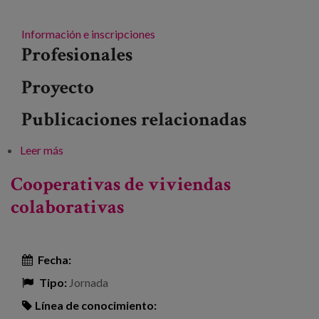
Información e inscripciones
Profesionales
Proyecto
Publicaciones relacionadas
Leer más
sobre Presentación del estudio ‘Vinculación entre
edadismo y soledad. Analizar, sensibilizar y prevenir
Cooperativas de viviendas
la discriminación a personas mayores’
colaborativas
Fecha:
Tipo:
Jornada
Línea de conocimiento: