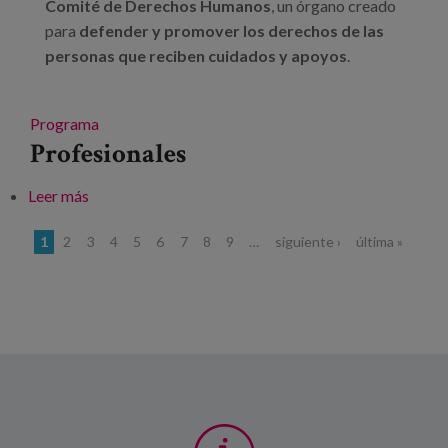
Comité de Derechos Humanos
, un órgano creado
para
defender y promover los derechos de las
personas que reciben cuidados y apoyos
.
Programa
Profesionales
Leer más
sobre Jornada del Comité de Derechos Humanos.
Matia: Un año de avance en derechos
Páginas
1
2
3
4
5
6
7
8
9
…
siguiente ›
última »