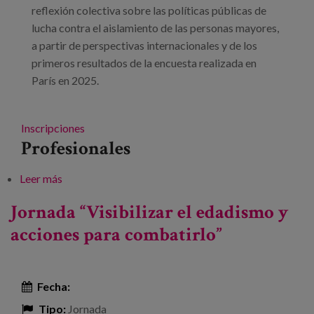
reflexión colectiva sobre las políticas públicas de
lucha contra el aislamiento de las personas mayores,
a partir de perspectivas internacionales y de los
primeros resultados de la encuesta realizada en
París en 2025.
Inscripciones
Profesionales
Leer más
sobre Workshop: Respuestas innovadoras en la
lucha contra la soledad y el aislamiento social en las
Jornada “Visibilizar el edadismo y
metrópolis del mundo
acciones para combatirlo”
Fecha:
Tipo:
Jornada