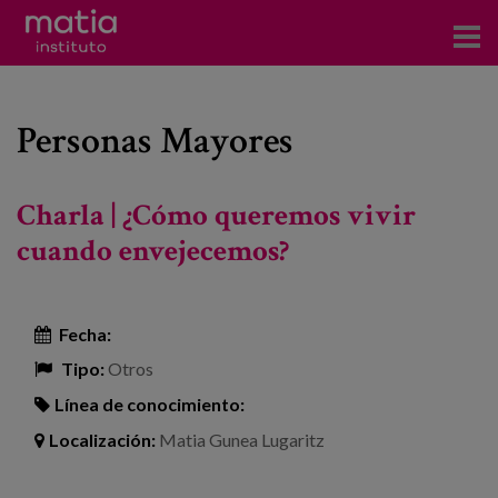
Acerca del Instituto
Personas Mayores
Investigación
Publicaciones
Charla | ¿Cómo queremos vivir
Participación en foros
cuando envejecemos?
Consultoría
Fecha:
Formación
Tipo:
Otros
Eventos
Línea de conocimiento:
Localización:
Matia Gunea Lugaritz
Noticias