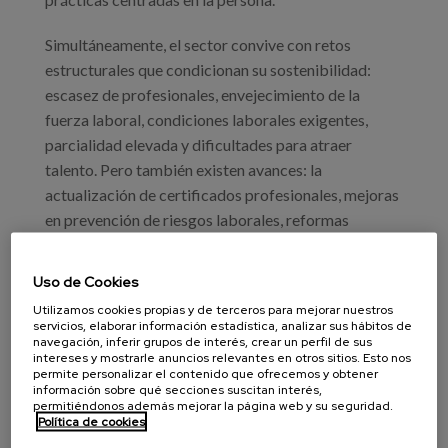
Simultáneamente, el sector convive con retos
estructurales que condicionan su sostenibilidad:
escasez de profesionales, envejecimiento de la
fuerza laboral, condiciones laborales exigentes,
parcialidad elevada y dificultades para atraer
talento. Pero también existen avances: la
actualización de certificados profesionales, mejoras
en prevención de riesgos laborales, reformas
recientes para la dignificación del empleo del hogar,
innovaciones organizativas en múltiples territorios y
Uso de Cookies
experiencias internacionales que muestran caminos
Utilizamos cookies propias y de terceros para mejorar nuestros
prometedores.
servicios, elaborar información estadística, analizar sus hábitos de
navegación, inferir grupos de interés, crear un perfil de sus
intereses y mostrarle anuncios relevantes en otros sitios. Esto nos
Este encuentro, organizado por el Ministerio de
permite personalizar el contenido que ofrecemos y obtener
Derechos Sociales, Consumo y Agenda 2030, tendrá
información sobre qué secciones suscitan interés,
permitiéndonos además mejorar la página web y su seguridad.
lugar en Zamora y se centrará en estos dos grandes
Política de cookies
retos para identificar tendencias, compartir