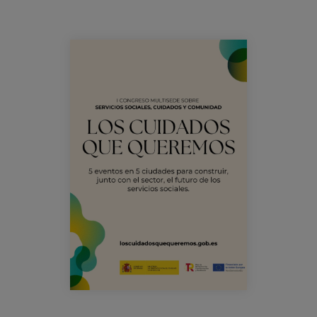
Blog
Prensa
congreso_loscuidadosquequeremos_laur
Trabaja con nosotros
Canal de denuncias
es
eu
en