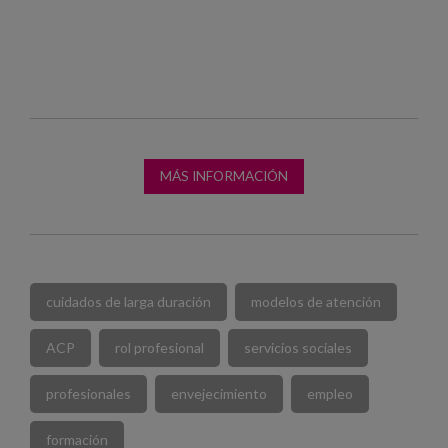
MÁS INFORMACIÓN
cuidados de larga duración
modelos de atención
ACP
rol profesional
servicios sociales
profesionales
envejecimiento
empleo
formación