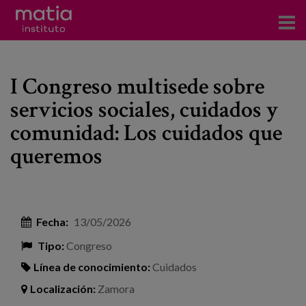
Acerca del Instituto
I Congreso multisede sobre
Investigación
servicios sociales, cuidados y
Publicaciones
comunidad: Los cuidados que
Participación en foros
queremos
Consultoría
Formación
Fecha:
13/05/2026
Eventos
Tipo:
Congreso
Línea de conocimiento:
Cuidados
Noticias
Localización:
Zamora