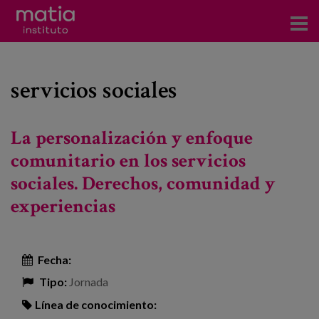
Acerca del Instituto
servicios sociales
Investigación
Publicaciones
La personalización y enfoque
Participación en foros
comunitario en los servicios
sociales. Derechos, comunidad y
Consultoría
experiencias
Formación
Eventos
Fecha:
Tipo:
Jornada
Noticias
Línea de conocimiento: