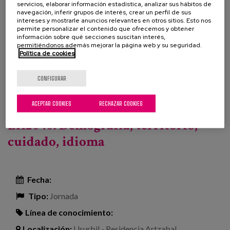
servicios, elaborar información estadística, analizar sus hábitos de
Se presentarán experiencias sobre:
navegación, inferir grupos de interés, crear un perfil de sus
intereses y mostrarle anuncios relevantes en otros sitios. Esto nos
permite personalizar el contenido que ofrecemos y obtener
información sobre qué secciones suscitan interés,
Más información
permitiéndonos además mejorar la página web y su seguridad.
Profesionales
Política de cookies
Proyecto
CONFIGURAR
Leer más
sobre Espacio de Innovación: Atención Integrada de
ACEPTAR COOKIES
RECHAZAR COOKIES
servicios y soportes en el domicilio. 2ª sesión.
EH2040: Demografía, territorio,
cuidado, idioma
Fecha:
Tipo:
Jornada
Línea de conocimiento:
Localización:
Usurbil - Residencia Artzabal