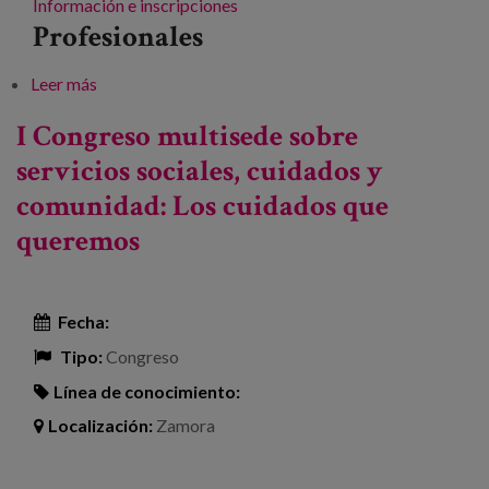
Información e inscripciones
Profesionales
Leer más
sobre La personalización y enfoque comunitario en
los servicios sociales. Derechos, comunidad y
I Congreso multisede sobre
experiencias
servicios sociales, cuidados y
comunidad: Los cuidados que
queremos
Fecha:
Tipo:
Congreso
Línea de conocimiento:
Localización:
Zamora