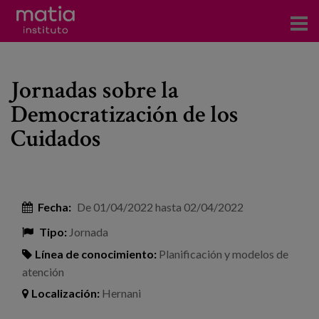
Acerca del Instituto
Jornadas sobre la
Investigación
Democratización de los
Publicaciones
Cuidados
Participación en foros
Consultoría
Fecha:
De
01/04/2022
hasta
02/04/2022
Formación
Tipo:
Jornada
Eventos
Línea de conocimiento:
Planificación y modelos de
atención
Noticias
Localización:
Hernani