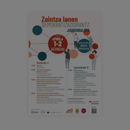
Blog
Prensa
jornada_democratizacion_cuidados_elk
Trabaja con nosotros
Canal de denuncias
es
eu
en