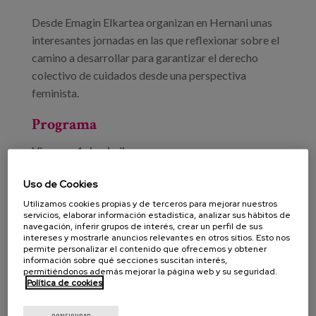
Desde Emagin Elkartea organizan en Hernani unas
interesantes jornadas en las que reflexionar sobre el
camino a desarrollar para garantizar el derecho
colectivo de cuidados desde una perspectiva
feminista.
Programa
Viernes, 1 de abril.
17:00 Bienvenida.
Uso de Cookies
Utilizamos cookies propias y de terceros para mejorar nuestros
17:30 Cuidados en el centro. ¿De qué
servicios, elaborar información estadística, analizar sus hábitos de
navegación, inferir grupos de interés, crear un perfil de sus
hablamos?. Naia Torrealdai Euskal Herriko Bilgune
intereses y mostrarle anuncios relevantes en otros sitios. Esto nos
permite personalizar el contenido que ofrecemos y obtener
Feminista.
información sobre qué secciones suscitan interés,
permitiéndonos además mejorar la página web y su seguridad.
18:30 Hacia la democratización de los cuidados.
Política de cookies
Presentación del diagnóstico de Beterri-