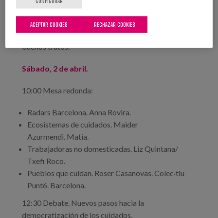
Buruntzaldea.
CONFIGURAR
19:15 ¿Qué hemos adelantado? Maitelan, Red
ACEPTAR COOKIES
RECHAZAR COOKIES
Pública Comunitaria de cuidados, Hernani por los
buenos tratos.
Sábado, 2 de abril.
10:00 Mesa redonda:
Radars Barcelona. Anna Rovira.
Ecosistemas de cuidados. Maider
Azurmendi. Matia.
Trabajadoras no domesticadas. Liz Quintana/
Txefi Roco.
Pueblos que cuidan. Roser Casanovas. Colec·tiu
Punt6. Barcelona.
12:30 Debate. Nuevos pasos hacia la
democratización de los cuidados.