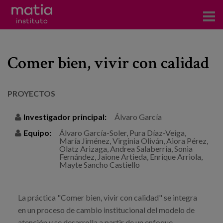
Acerca del Instituto
Comer bien, vivir con calidad
Investigación
Publicaciones
PROYECTOS
Participación en foros
Investigador principal:
Álvaro García
Consultoría
Equipo:
Álvaro García-Soler, Pura Díaz-Veiga,
María Jiménez, Virginia Oliván, Aiora Pérez,
Olatz Arizaga, Andrea Salaberria, Sonia
Formación
Fernández, Jaione Artieda, Enrique Arriola,
Mayte Sancho Castiello
Eventos
La práctica "Comer bien, vivir con calidad" se integra
Noticias
en un proceso de cambio institucional del modelo de
atención y se desarrolla a partir de un enfoque