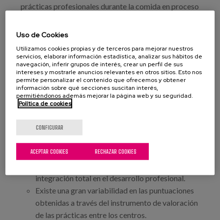
prácticas profesionales durante la comida en proceso
de obtención de garantías psicométricas.
Se obtuvieron los datos sobre las prácticas
Uso de Cookies
profesionales por medio del instrumento de prácticas
Utilizamos cookies propias y de terceros para mejorar nuestros
ACP en relación a las preferencias (una valoración por
servicios, elaborar información estadística, analizar sus hábitos de
navegación, inferir grupos de interés, crear un perfil de sus
cada una de las 54 grabaciones). La información más
intereses y mostrarle anuncios relevantes en otros sitios. Esto nos
relevante indica que:
permite personalizar el contenido que ofrecemos y obtener
información sobre qué secciones suscitan interés,
El lenguaje utilizado por las auxiliares se ajusta a
permitiéndonos además mejorar la página web y su seguridad.
Política de cookies
las preferencias de los usuarios con gran
frecuencia.
CONFIGURAR
Las prácticas profesionales relacionadas con las
preferencias de las personas según el modelo ACP
ACEPTAR COOKIES
RECHAZAR COOKIES
se encontrarían relativamente implementadas,
existiendo un amplio rango de mejora hasta una
integración total en el desarrollo profesional.
Existe una gran variabilidad en las puntuaciones
obtenidas a través del instrumento de valoración
de las prácticas entre los centros.