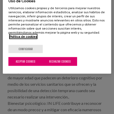
Uso de Cookies
financieros, socioculturales y de atención sanitaria.
Utilizamos cookies propias y de terceros para mejorar nuestros
servicios, elaborar información estadística, analizar sus hábitos de
navegación, inferir grupos de interés, crear un perfil de sus
intereses y mostrarle anuncios relevantes en otros sitios. Esto nos
Resultados
permite personalizar el contenido que ofrecemos y obtener
información sobre qué secciones suscitan interés,
permitiéndonos además mejorar la página web y su seguridad.
La principal y más importante repercusión que tendrá el
Política de cookies
proyecto IN LIFE será de tipo social, puesto que se
centrará en la calidad de vida de los ciudadanos mayores
CONFIGURAR
con deterioros cognitivos y en la mejora de su atención.
ACEPTAR COOKIES
RECHAZAR COOKIES
Bienestar físico: IN LIFE contribuye en gran medida a
proteger el bienestar y la salud física de los ciudadanos
de mayor edad que padecen un deterioro cognitivo por
medio de los servicios sanitarios que se ofrecen y la
posibilidad de una detección temprana cuando sea
necesario realizar una intervención..
Bienestar psicológico: IN LIFE contribuye a reconocer
de un modo precoz y a mitigar con eficacia numerosos