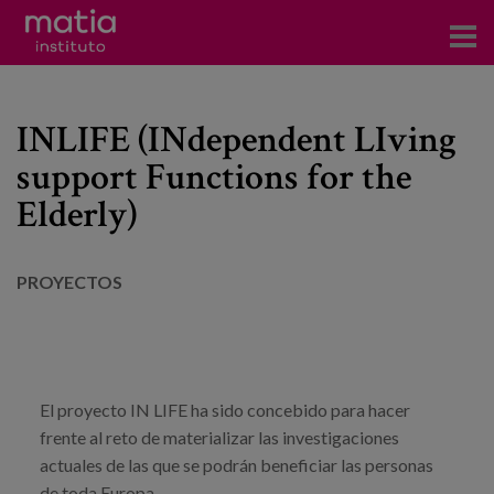
Acerca del Instituto
INLIFE (INdependent LIving
Investigación
support Functions for the
Publicaciones
Elderly)
Participación en foros
PROYECTOS
Consultoría
Formación
Eventos
El proyecto IN LIFE ha sido concebido para hacer
frente al reto de materializar las investigaciones
Noticias
actuales de las que se podrán beneficiar las personas
de toda Europa.