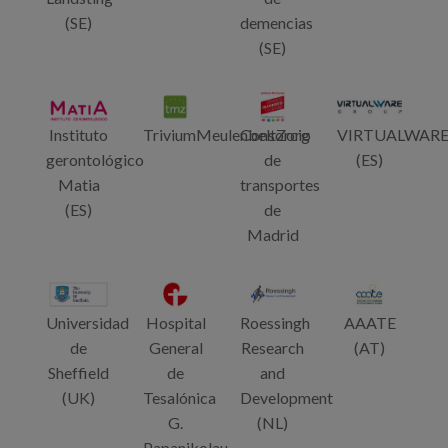
(SE)
demencias
(SE)
Instituto
TriviumMeulenbeltZorg
Consorcio
VIRTUALWAR
gerontológico
de
(ES)
Matia
transportes
(ES)
de
Madrid
Universidad
Hospital
Roessingh
AAATE
de
General
Research
(AT)
Sheffield
de
and
(UK)
Tesalónica
Development
G.
(NL)
Papanikolau