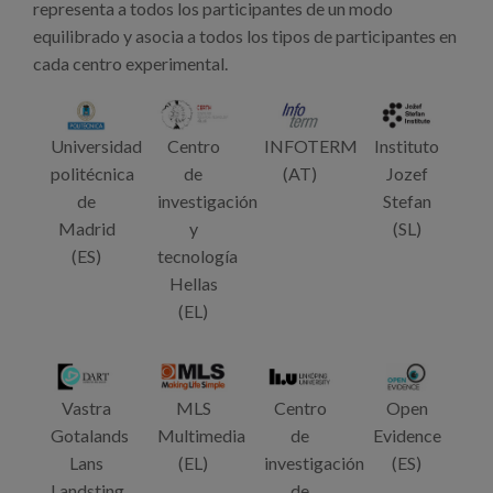
representa a todos los participantes de un modo
equilibrado y asocia a todos los tipos de participantes en
cada centro experimental.
Universidad
Centro
INFOTERM
Instituto
politécnica
de
(AT)
Jozef
de
investigación
Stefan
Madrid
y
(SL)
(ES)
tecnología
Hellas
(EL)
Vastra
MLS
Centro
Open
Gotalands
Multimedia
de
Evidence
Lans
(EL)
investigación
(ES)
Landsting
de