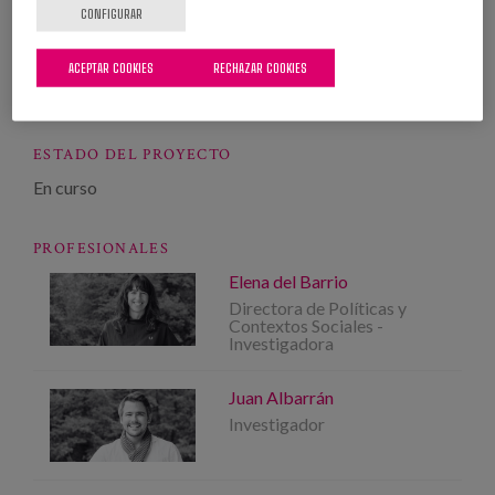
CONFIGURAR
AÑO
ACEPTAR COOKIES
RECHAZAR COOKIES
De
2021
hasta
2022
ESTADO DEL PROYECTO
En curso
PROFESIONALES
Elena del Barrio
Directora de Políticas y
Contextos Sociales -
Investigadora
Juan Albarrán
Investigador