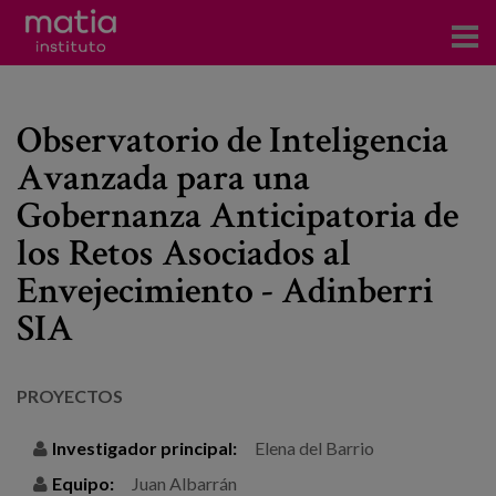
Acerca del Instituto
Observatorio de Inteligencia
Investigación
Avanzada para una
Publicaciones
Gobernanza Anticipatoria de
Participación en foros
los Retos Asociados al
Envejecimiento - Adinberri
Consultoría
SIA
Formación
Eventos
PROYECTOS
Investigador principal:
Elena del Barrio
Noticias
Equipo:
Juan Albarrán