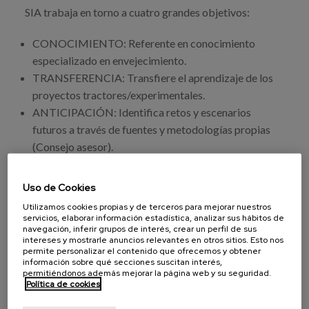
SIA trabaja en torno a cuatro grandes objetivos:
CONOCIMIENTO: Referente en conocimiento
especializado en envejecimiento.
TRANSFERENCIA: Transfiere el aprendizaje de los
proyectos tractores/experimentales.
ANTICIPACIÓN: Identifica retos y escenarios
futuros a través de fuentes y metodologías propias
(Consejo asesor).
ACCIÓN: Aporta inteligencia para la toma de
decisiones en las políticas públicas y estrategias
Uso de Cookies
privadas.
Utilizamos cookies propias y de terceros para mejorar nuestros
servicios, elaborar información estadística, analizar sus hábitos de
navegación, inferir grupos de interés, crear un perfil de sus
intereses y mostrarle anuncios relevantes en otros sitios. Esto nos
permite personalizar el contenido que ofrecemos y obtener
información sobre qué secciones suscitan interés,
Consorcio
permitiéndonos además mejorar la página web y su seguridad.
Política de cookies