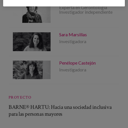
Pura Diaz-Veiga
Experta en Gerontologia
Investigador independiente
Sara Marsillas
Investigadora
Penélope Castejón
Investigadora
PROYECTO
BARNE® HARTU: Hacia una sociedad inclusiva
para las personas mayores