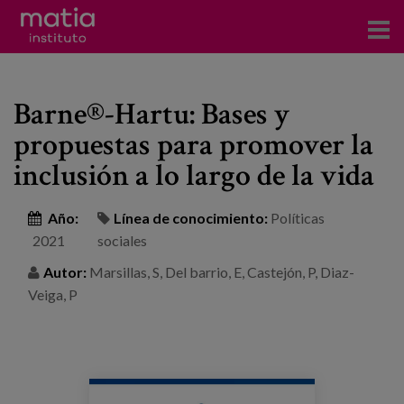
Acerca del Instituto
Barne®-Hartu: Bases y
Investigación
propuestas para promover la
Publicaciones
inclusión a lo largo de la vida
Participación en foros
Año:
Línea de conocimiento:
Políticas
Consultoría
2021
sociales
Autor:
Marsillas, S, Del barrio, E, Castejón, P, Diaz-
Formación
Veiga, P
Eventos
Noticias