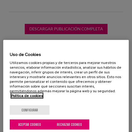
DESCARGAR PUBLICACIÓN COMPLETA
Uso de Cookies
Utilizamos cookies propias y de terceros para mejorar nuestros
inclusión social
modelos de intervención
servicios, elaborar información estadística, analizar sus hábitos de
navegación, inferir grupos de interés, crear un perfil de sus
intereses y mostrarle anuncios relevantes en otros sitios. Esto nos
servicios sociales
buenas prácticas
permite personalizar el contenido que ofrecemos y obtener
información sobre qué secciones suscitan interés,
permitiéndonos además mejorar la página web y su seguridad.
PROFESIONALES
Política de cookies
Elena del Barrio
Directora de Políticas y
CONFIGURAR
Contextos Sociales -
Investigadora
ACEPTAR COOKIES
RECHAZAR COOKIES