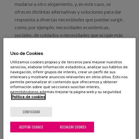
mudarse a otro alojamiento, y, en este caso, se
ofrecen distintas alternativas y soluciones para dar
respuesta a diversas necesidades que puedan surgir,
como, por ejemplo: necesidades económicas,
sociales, de cuidados o necesidades que acojan más
de una a la vez.
Uso de Cookies
Utilizamos cookies propias y de terceros para mejorar nuestros
servicios, elaborar información estadística, analizar sus hábitos de
navegación, inferir grupos de interés, crear un perfil de sus
intereses y mostrarle anuncios relevantes en otros sitios. Esto nos
permite personalizar el contenido que ofrecemos y obtener
VER PUBLICACIÓN
información sobre qué secciones suscitan interés,
permitiéndonos además mejorar la página web y su seguridad.
Política de cookies
CONFIGURAR
alojamientos
Vivienda
personas mayores
ACEPTAR COOKIES
RECHAZAR COOKIES
experiencias
Cuidados
viviendas adaptadas