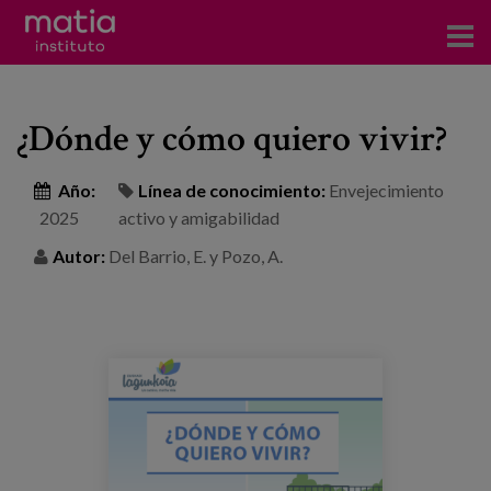
Acerca del Instituto
¿Dónde y cómo quiero vivir?
Investigación
Publicaciones
Año:
Línea de conocimiento:
Envejecimiento
2025
activo y amigabilidad
Participación en foros
Autor:
Del Barrio, E. y Pozo, A.
Consultoría
Formación
Eventos
Noticias