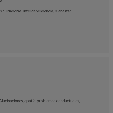
as
s cuidadoras
,
interdependencia
,
bienestar
Alucinaciones
,
apatía
,
problemas conductuales
,
o