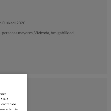
en Euskadi 2020
s
,
personas mayores
,
Vivienda
,
Amigabilidad
,
ación
de sus
el contenido
donos además