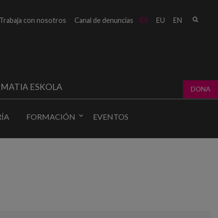
Busc
Trabaja con nosotros
Canal de denuncias
ES
EU
EN
Form
bú
MATIA ESKOLA
DONA
ÍA
FORMACIÓN
EVENTOS