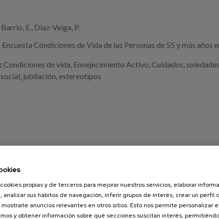
Barrio, E., Diaz-Veiga, P.
:
Encuesta Condiciones de Vida de las Personas de 55 y más años 
:
Condiciones de vida
,
Envejecimiento Activo
,
Cuidados
,
soledade
 social
,
jubilación
,
estereotipos
ookies
o
cookies propias y de terceros para mejorar nuestros servicios, elaborar inform
, analizar sus hábitos de navegación, inferir grupos de interés, crear un perfil 
 mostrarle anuncios relevantes en otros sitios. Esto nos permite personalizar 
mos y obtener información sobre qué secciones suscitan interés, permitién
heimer's Association