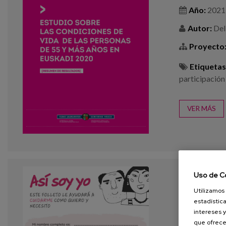
Año:
2021
Autor:
Del 
Proyecto
Etiquetas
participación
VER MÁS
Uso de C
Así soy y
Utilizamos 
estadística
Año:
2021
intereses y
que ofrece
Autor:
Alz