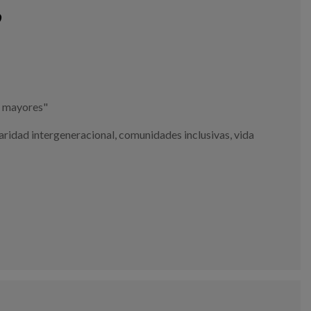
9
s mayores"
aridad intergeneracional
,
comunidades inclusivas
,
vida