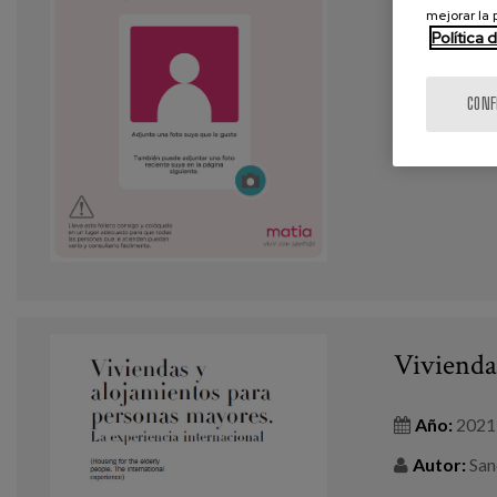
mejorar la
Política 
Etiquetas
CONF
VER MÁS
Vivienda
Año:
2021
Autor:
San