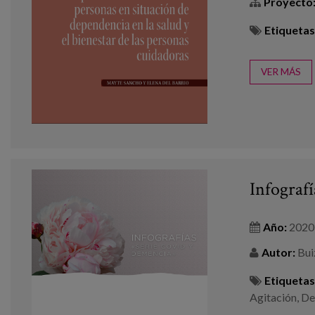
Proyecto
Etiquetas
VER MÁS
Infograf
Año:
2020
Autor:
Buiz
Etiquetas
Agitación
,
De