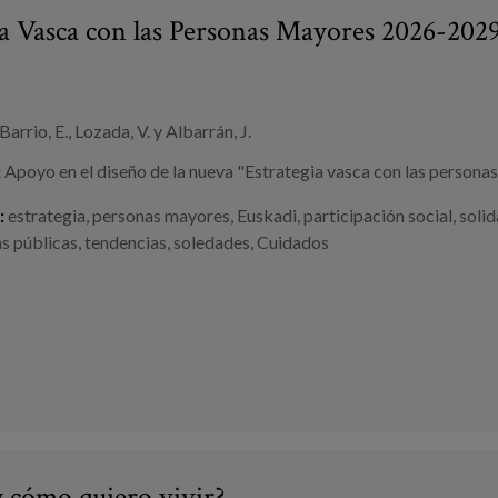
ia Vasca con las Personas Mayores 2026-202
Barrio, E., Lozada, V. y Albarrán, J.
:
Apoyo en el diseño de la nueva "Estrategia vasca con las persona
:
estrategia
,
personas mayores
,
Euskadi
,
participación social
,
solid
as públicas
,
tendencias
,
soledades
,
Cuidados
 cómo quiero vivir?