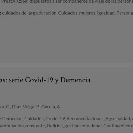
:
PrestAKzioa: dispuestos a ser compañeros de viaje de las person
:
cuidados de larga duración
,
Cuidados
,
mujeres
,
igualdad
,
Persona
ías: serie Covid-19 y Demencia
a, C., Diaz-Veiga, P., García, A.
:
Demencia
,
Cuidados
,
Covid-19
,
Recomendaciones
,
Agresividad
,
ambulación constante
,
Delirios
,
gestión emocional
,
Confinamient