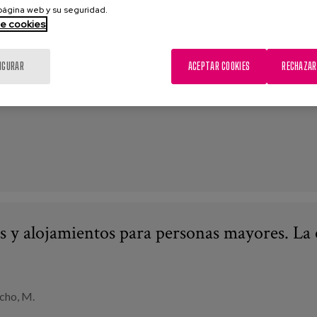
 página web y su seguridad.
de cookies
:
Demencia
,
ACP
,
historia de vida
,
Cuidados
,
dignidad
,
Comunicaci
IGURAR
ACEPTAR COOKIES
RECHAZAR
s y alojamientos para personas mayores. La 
cho, M.