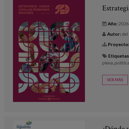
Estrateg
Año:
2026
Autor:
del 
Proyecto
Etiquetas
plena
,
polític
VER MÁS
¿Dónde y