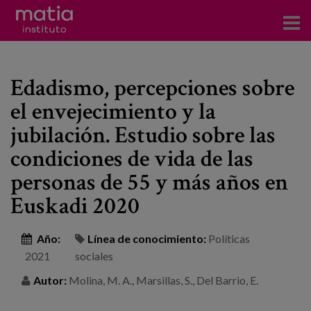
Acerca del Instituto
Edadismo, percepciones sobre
Investigación
el envejecimiento y la
Publicaciones
jubilación. Estudio sobre las
Participación en foros
condiciones de vida de las
personas de 55 y más años en
Consultoría
Euskadi 2020
Formación
Año:
Línea de conocimiento:
Políticas
Eventos
2021
sociales
Autor:
Molina, M. A., Marsillas, S., Del Barrio, E.
Noticias