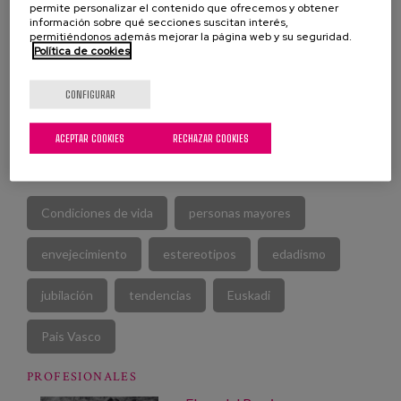
permite personalizar el contenido que ofrecemos y obtener
información sobre qué secciones suscitan interés,
permitiéndonos además mejorar la página web y su seguridad.
Política de cookies
CONFIGURAR
VER PUBLICACIÓN
ACEPTAR COOKIES
RECHAZAR COOKIES
Condiciones de vida
personas mayores
envejecimiento
estereotipos
edadismo
jubilación
tendencias
Euskadi
Pais Vasco
PROFESIONALES