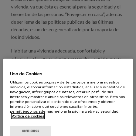
vivienda, ya que ésta es esencial para la seguridad y el
bienestar de las personas. “Envejecer en casa”, además
de ser lema de las políticas públicas de las últimas
décadas, es un deseo generalizado por la mayoría de
los individuos.
Habitar una vivienda adecuada, confortable y
adaptada a las necesidades personales constituye una
garantía de mantenimiento de la autonomía y la calidad
de vida. También para las personas que viven con
Uso de Cookies
demencia y de aquellas que las acompañan en su día a
Utilizamos cookies propias y de terceros para mejorar nuestros
servicios, elaborar información estadística, analizar sus hábitos de
día.
navegación, inferir grupos de interés, crear un perfil de sus
intereses y mostrarle anuncios relevantes en otros sitios. Esto nos
permite personalizar el contenido que ofrecemos y obtener
información sobre qué secciones suscitan interés,
permitiéndonos además mejorar la página web y su seguridad.
Política de cookies
VER PUBLICACIÓN
CONFIGURAR