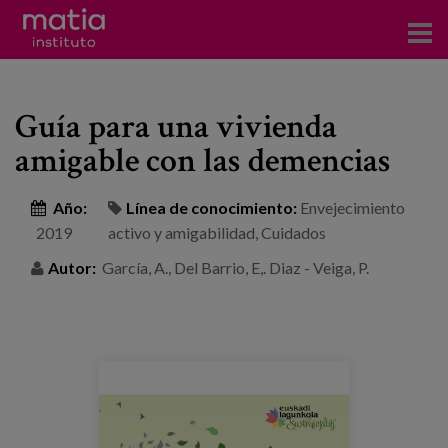
Acerca del Instituto
Guía para una vivienda
Investigación
amigable con las demencias
Publicaciones
Año:
Línea de conocimiento:
Envejecimiento
Participación en foros
2019
activo y amigabilidad
,
Cuidados
Consultoría
Autor:
García, A., Del Barrio, E,. Diaz - Veiga, P.
Formación
Eventos
Noticias