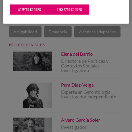
ACEPTAR COOKIES
RECHAZAR COOKIES
Amigabilidad
Demencia
viviendas adaptadas
PROFESIONALES
Elena del Barrio
Directora de Políticas y
Contextos Sociales -
Investigadora
Pura Diaz-Veiga
Experta en Gerontologia
Investigador independiente
Álvaro García Soler
Investigador