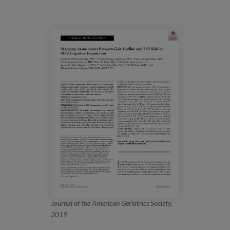
Blog
Prensa
Trabaja con nosotros
Canal de denuncias
es
eu
en
Journal of the American Geriatrics Society,
2019