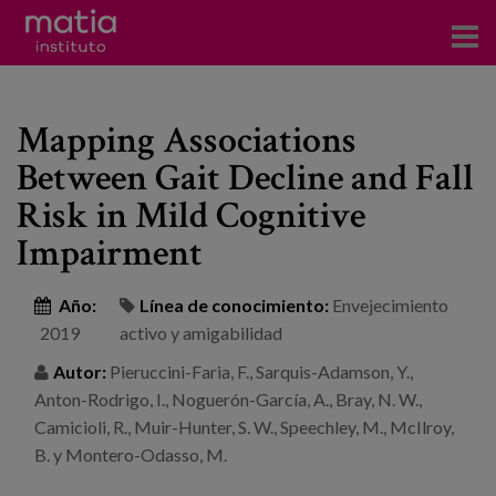
Acerca del Instituto
Mapping Associations
Investigación
Between Gait Decline and Fall
Publicaciones
Risk in Mild Cognitive
Participación en foros
Impairment
Consultoría
Año:
Línea de conocimiento:
Envejecimiento
2019
activo y amigabilidad
Formación
Autor:
Pieruccini-Faria, F., Sarquis-Adamson, Y.,
Eventos
Anton-Rodrigo, I., Noguerón-García, A., Bray, N. W.,
Camicioli, R., Muir-Hunter, S. W., Speechley, M., McIlroy,
Noticias
B. y Montero-Odasso, M.