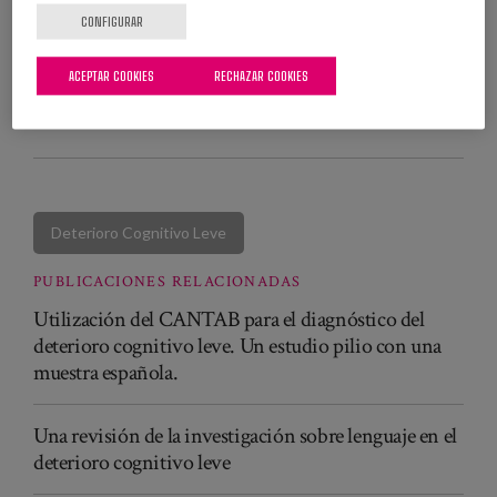
CONFIGURAR
ACEPTAR COOKIES
RECHAZAR COOKIES
VER PUBLICACIÓN
Deterioro Cognitivo Leve
PUBLICACIONES RELACIONADAS
Utilización del CANTAB para el diagnóstico del
deterioro cognitivo leve. Un estudio pilio con una
muestra española.
Una revisión de la investigación sobre lenguaje en el
deterioro cognitivo leve