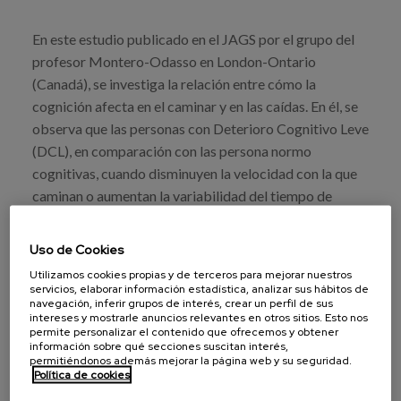
En este estudio publicado en el JAGS por el grupo del
profesor Montero-Odasso en London-Ontario
(Canadá), se investiga la relación entre cómo la
cognición afecta en el caminar y en las caídas. En él, se
observa que las personas con Deterioro Cognitivo Leve
(DCL), en comparación con las persona normo
cognitivas, cuando disminuyen la velocidad con la que
caminan o aumentan la variabilidad del tiempo de
zancada, las personas con Deterioro Cognitivo Leve
tienen un mayor riesgo de presentar caídas con
Uso de Cookies
consecuencias graves en salud. Estos resultados
Utilizamos cookies propias y de terceros para mejorar nuestros
apoyan el que la mejora de ciertas áreas o aspectos
servicios, elaborar información estadística, analizar sus hábitos de
navegación, inferir grupos de interés, crear un perfil de sus
cognitivos podrían reducir la probabilidad de caídas
intereses y mostrarle anuncios relevantes en otros sitios. Esto nos
graves con lesiones en personas mayores con
permite personalizar el contenido que ofrecemos y obtener
información sobre qué secciones suscitan interés,
Deterioro Cognitivo Leve.
permitiéndonos además mejorar la página web y su seguridad.
Política de cookies