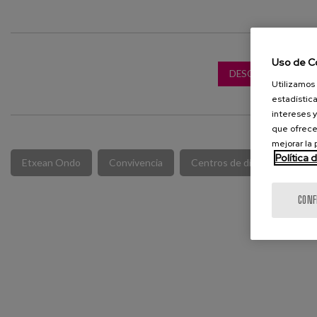
Uso de C
DESCARGAR PUBLI
Utilizamos 
estadística
intereses y
que ofrece
mejorar la
Política 
Etxean Ondo
Convivencia
Centros de día
CONF