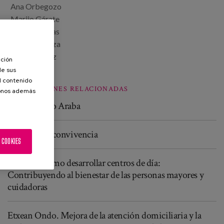
Ana Orbegozo
Marijo Gárate
Javier Quintas
Gurutz Beraza
Nerea Suarez
ación
de sus
el contenido
PUBLICACIONES RELACIONADAS
donos además
Etxean Ondo Araba
Modelos de convivencia
 COOKIES
Por qué y cómo desarrollar centros de día:
Contribuyendo al bienestar de las personas mayores y
cuidadoras
Etxean Ondo. Mejora de la atención domiciliaria y la