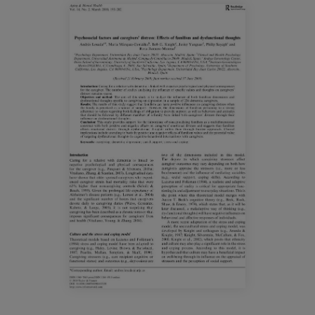
Blog
Prensa
Trabaja con nosotros
Canal de denuncias
es
eu
en