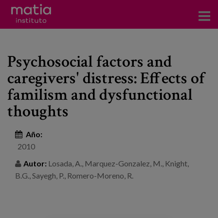
Acerca del Instituto
Psychosocial factors and
Investigación
caregivers' distress: Effects of
Publicaciones
familism and dysfunctional
Participación en foros
thoughts
Consultoría
Año:
2010
Formación
Autor:
Losada, A., Marquez-Gonzalez, M., Knight,
Eventos
B.G., Sayegh, P., Romero-Moreno, R.
Noticias