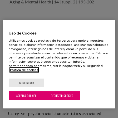
Aging & Mental Health | 14 | suppl. 2 | 193-202
Uso de Cookies
DESCARGAR PUBLICACIÓN COMPLETA
Utilizamos cookies propias y de terceros para mejorar nuestros
servicios, elaborar información estadística, analizar sus hábitos de
navegación, inferir grupos de interés, crear un perfil de sus
intereses y mostrarle anuncios relevantes en otros sitios. Esto nos
permite personalizar el contenido que ofrecemos y obtener
información sobre qué secciones suscitan interés,
permitiéndonos además mejorar la página web y su seguridad.
Política de cookies
salud psíquica
Personas cuidadoras
Familia
CONFIGURAR
PUBLICACIONES RELACIONADAS
Psychosocial factors and caregivers’ distress: Effects
ACEPTAR COOKIES
RECHAZAR COOKIES
of familism and dysfunctional thoughts
Caregiver psychosocial characteristics associated