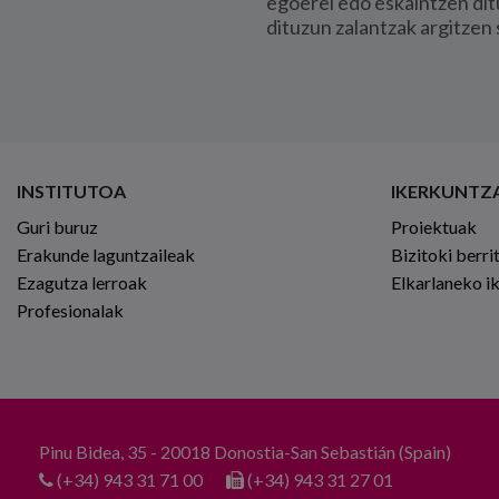
egoerei edo eskaintzen dit
dituzun zalantzak argitzen 
INSTITUTOA
IKERKUNTZ
Guri buruz
Proiektuak
Erakunde laguntzaileak
Bizitoki berri
Ezagutza lerroak
Elkarlaneko i
Profesionalak
Pinu Bidea, 35 - 20018 Donostia-San Sebastián (Spain)
(+34) 943 31 71 00
(+34) 943 31 27 01