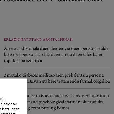
ERLAZIONATUTAKO ARGITALPENAK
Arreta tradizionala duen dementzia duen pertsona-talde
baten eta pertsona ardatz duen arreta duen talde baten
inplikazioa aztertzea
2 motako diabetes mellitus-aren prebalentzia persona
nagusien egoitzatan eta bere tratamendu farmakologikoa
Serum adiponectin is associated with body composition
eko,
and cognitive and psychological status in older adults
es-taldeak
living in long-term nursing homes
ne batzuetan
sonalizatu