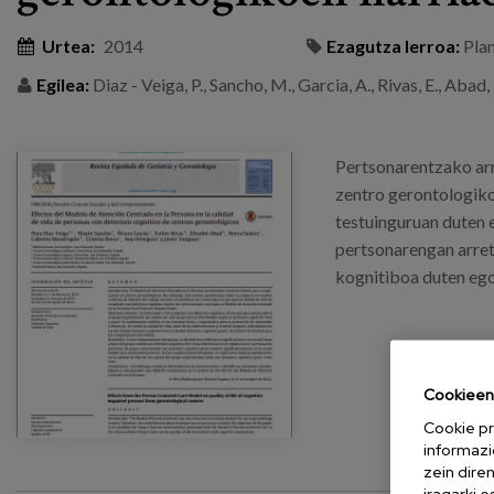
Urtea:
2014
Ezagutza lerroa:
Pla
Egilea:
Diaz - Veiga, P., Sancho, M., Garcia, A., Rivas, E., Abad
Pertsonarentzako arr
zentro gerontologiko
testuinguruan duten 
pertsonarengan arret
kognitiboa duten egoi
Cookieen 
Cookie pr
informazi
zein dire
iragarki 