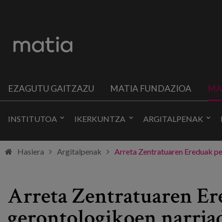
EZAGUTU GAITZAZU
MATIA FUNDAZIOA
MA
INSTITUTOA
IKERKUNTZA
ARGITALPENAK
Hasiera
Argitalpenak
Arreta Zentratuaren Ereduak pe
Arreta Zentratuaren Er
gerontologikoen narriad