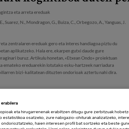
ngintza eta arreta ereduak
, E., Suarez, N., Mondragon, G., Buiza, C., Orbegozo, A., Yanguas, J.
eta zentralaren ereduak gero eta interes handiagoa piztu du
etan aplikatzeko. Hala ere, ekarpen gutxi daude gure
eraginari buruz. Artikulu honetan, «Etxean Ondo» proiektuan
a emateko ereduarekin lotutako esku-hartzeek narriadura
liarren bizi-kalitatean dituzten ondorioak aztertu nahi dira.
erabilera
opioak eta hirugarrenenak erabiltzen ditugu gure zerbitzuak hobetz
o estatistikoa osatzeko, zure nabigazio-ohiturak analizatzeko, inter
n ondorioztatzeko, haien interesen profil bat sortzeko eta beste gu
esanguratsuak erakusteko. Horri esker, eskaintzen dugun edukia pert