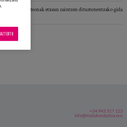
a,
Adineko pertsonak etxean zaintzen dituztenentzako gida
praktikoa
BAZTERTU
+34 943 317 123
info@matiafundazioa.eus