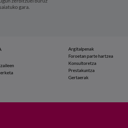
ugun zerbitzuei buruz
saiatuko gara.
Argitalpenak
A
Foroetan parte hartzea
Konsultoretza
tzaileen
Prestakuntza
kerketa
Gertaerak