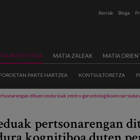
Berriak
Bloga
Pr
TIA INSTITUTOA
MATIA ZALEAK
MATIA ORIEN
FOROETAN PARTE HARTZEA
KONTSULTORETZA
P
rtsonarengan dituen ondorioak zentro gerontologikoen narriadura
eduak pertsonarengan di
ura kognitiboa duten per