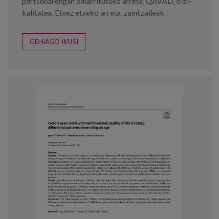
pertsonarengan oinarritutako arreta
,
QAVAD
,
bizi-
kalitatea
,
Etxez etxeko arreta
,
zaintzaileak
GEHIAGO IKUSI