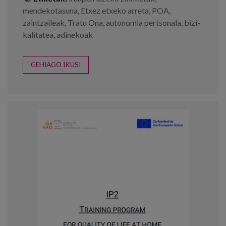
mendekotasuna
,
Etxez etxeko arreta
,
POA
,
zaintzaileak
,
Tratu Ona
,
autonomia pertsonala
,
bizi-
kalitatea
,
adinekoak
GEHIAGO IKUSI