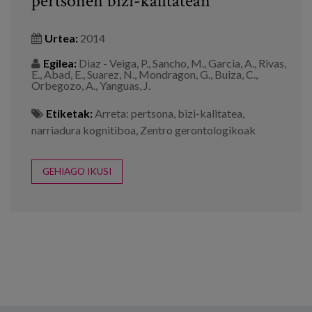
pertsonen bizi-kalitatean
Urtea:
2014
Egilea:
Diaz - Veiga, P., Sancho, M., Garcia, A., Rivas,
E., Abad, E., Suarez, N., Mondragon, G., Buiza, C.,
Orbegozo, A., Yanguas, J.
Etiketak:
Arreta: pertsona
,
bizi-kalitatea
,
narriadura kognitiboa
,
Zentro gerontologikoak
GEHIAGO IKUSI