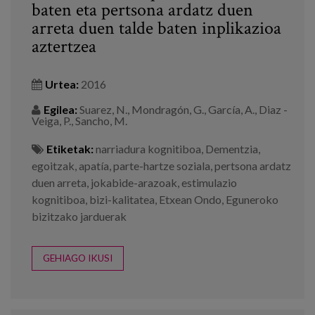
baten eta pertsona ardatz duen
arreta duen talde baten inplikazioa
aztertzea
Urtea:
2016
Egilea:
Suarez, N., Mondragón, G., García, A., Diaz -
Veiga, P., Sancho, M.
Etiketak:
narriadura kognitiboa
,
Dementzia
,
egoitzak
,
apatía
,
parte-hartze soziala
,
pertsona ardatz
duen arreta
,
jokabide-arazoak
,
estimulazio
kognitiboa
,
bizi-kalitatea
,
Etxean Ondo
,
Eguneroko
bizitzako jarduerak
GEHIAGO IKUSI