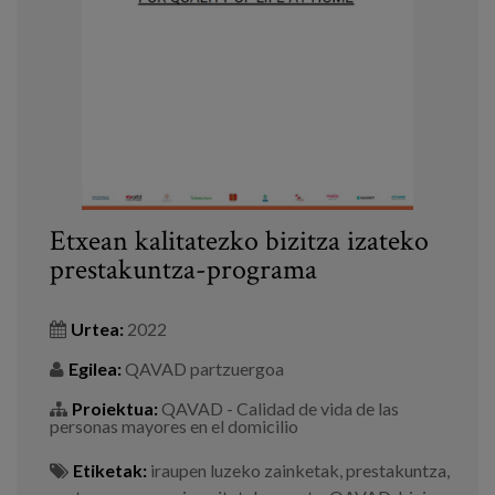
Etxean kalitatezko bizitza izateko
prestakuntza-programa
Urtea:
2022
Egilea:
QAVAD partzuergoa
Proiektua:
QAVAD - Calidad de vida de las
personas mayores en el domicilio
Etiketak:
iraupen luzeko zainketak
,
prestakuntza
,