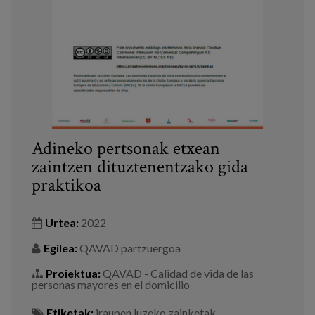
Prentsa
Egizu lan gurekin
Salaketa-kanala
es
Adineko pertsonak etxean
eu
zaintzen dituztenentzako gida
praktikoa
en
Urtea:
2022
Egilea:
QAVAD partzuergoa
Proiektua:
QAVAD - Calidad de vida de las
personas mayores en el domicilio
Etiketak:
iraupen luzeko zainketak
,