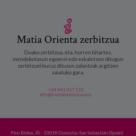
Matia Orienta zerbitzua
Doako zerbitzua, eta, horren bitartez,
mendekotasun egoerei edo eskaintzen ditugun
zerbitzuei buruz dituzun zalantzak argitzen
saiatuko gara.
+34 943 317 123
info@matiafundazioa.eus
Pinu Bidea, 35 - 20018 Donostia-San Sebastián (Spain)