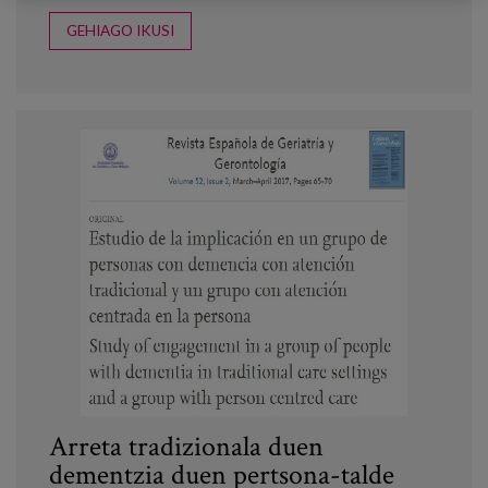
GEHIAGO IKUSI
Arreta tradizionala duen
dementzia duen pertsona-talde