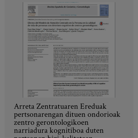
Arreta Zentratuaren Ereduak
pertsonarengan dituen ondorioak
zentro gerontologikoen
narriadura kognitiboa duten