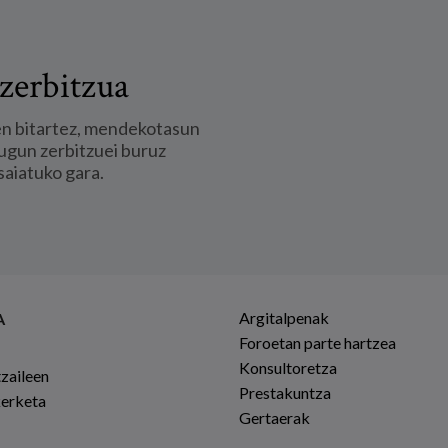
zerbitzua
en bitartez, mendekotasun
ugun zerbitzuei buruz
saiatuko gara.
Argitalpenak
A
Foroetan parte hartzea
Konsultoretza
tzaileen
Prestakuntza
kerketa
Gertaerak