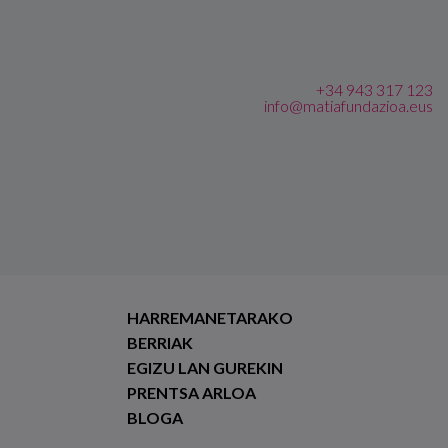
+34 943 317 123
info@matiafundazioa.eus
HARREMANETARAKO
BERRIAK
EGIZU LAN GUREKIN
PRENTSA ARLOA
BLOGA