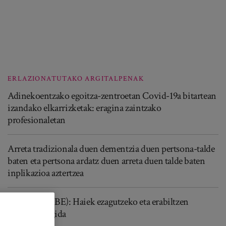
ERLAZIONATUTAKO ARGITALPENAK
Adinekoentzako egoitza-zentroetan Covid-19a bitartean
izandako elkarrizketak: eragina zaintzako
profesionaletan
Arreta tradizionala duen dementzia duen pertsona-talde
baten eta pertsona ardatz duen arreta duen talde baten
inplikazioa aztertzea
Zerrenda (LIBE): Haiek ezagutzeko eta erabiltzen
laguntzeko gida