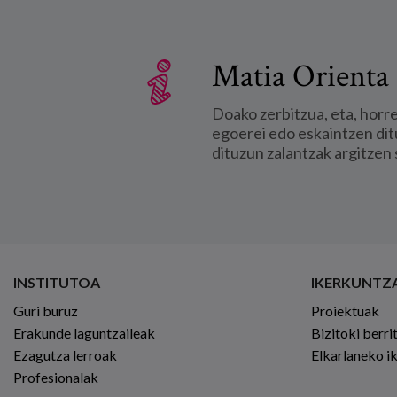
Matia Orienta 
Doako zerbitzua, eta, horr
egoerei edo eskaintzen dit
dituzun zalantzak argitzen 
INSTITUTOA
IKERKUNTZ
Guri buruz
Proiektuak
Erakunde laguntzaileak
Bizitoki berri
Ezagutza lerroak
Elkarlaneko i
Profesionalak