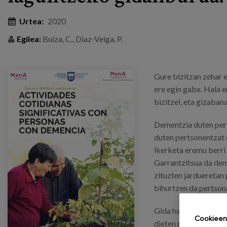
Urtea:
2020
Egilea:
Buiza, C., Diaz-Veiga, P.
Gure bizitzan zehar 
ere egin gabe. Hala 
bizitzei, eta gizaban
Dementzia duten pert
duten pertsonentzat 
ikerketa eremu berri
Garrantzitsua da dem
zituzten jardueretan 
bihurtzen da pertson
Gida hau prestatu da
Cookieen 
dieten pertsonek egu