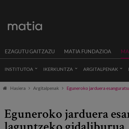
EZAGUTU GAITZAZU
MATIA FUNDAZIOA
MA
INSTITUTOA
IKERKUNTZA
ARGITALPENAK
Hasiera
Argitalpenak
Eguneroko jarduera esanguratsu
Eguneroko jarduera esa
laguntzeko gidaliburua.