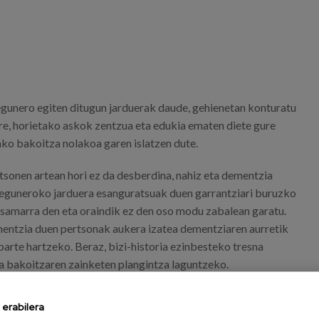
egunero egiten ditugun jarduerak daude, gehienetan konturatu
ere, horietako askok zentzua eta edukia ematen diete gure
ako bakoitza nolakoa garen islatzen dute.
sonen artean hori ez da desberdina, nahiz eta dementzia
eguneroko jarduera esanguratsuak duen garrantziari buruzko
 samarra den eta oraindik ez den oso modu zabalean garatu.
entzia duen pertsonak aukera izatea dementziaren aurretik
parte hartzeko. Beraz, bizi-historia ezinbesteko tresna
a bakoitzaren zainketen plangintza laguntzeko.
 dementzia duten pertsonei eguneroko errutinetan laguntzen
erabilera
neroko jarduera terapeutiko esanguratsuak egiteko tresna