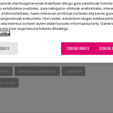
opioak eta hirugarrenenak erabiltzen ditugu gure zerbitzuak hobetz
zaten.
o estatistikoa osatzeko, zure nabigazio-ohiturak analizatzeko, inter
n ondorioztatzeko, haien interesen profil bat sortzeko eta beste gu
esanguratsuak erakusteko. Horri esker, eskaintzen dugun edukia pert
eta interesa sortzen duten atalei buruzko informazioa lortu. Gainer
 eta zure segurtasuna hobetu ditzakegu.
litika
TALPEN OSOA
IGURATU
COOKIEAK ONARTU
COOKIEAK 
arreta
jarduera esanguratsuak
ongizatea
ko arreta