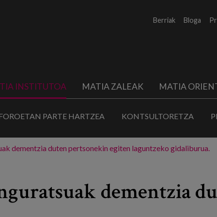
Berriak
Bloga
Pr
TIA INSTITUTOA
MATIA ZALEAK
MATIA ORIEN
FOROETAN PARTE HARTZEA
KONTSULTORETZA
P
ak dementzia duten pertsonekin egiten laguntzeko gidaliburua.
nguratsuak dementzia du