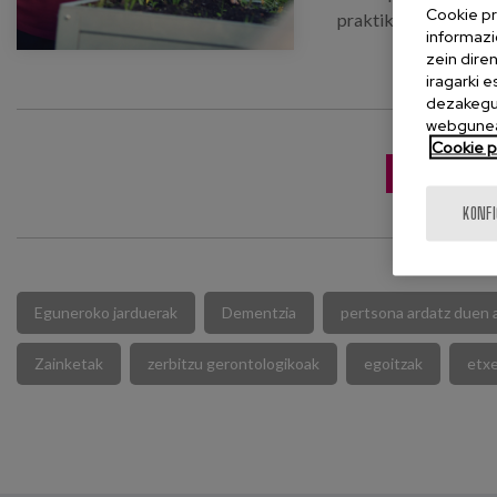
Cookie pr
praktiko bat izan de
informazi
zein dire
iragarki 
dezakegu 
webgunea
Cookie po
JAITSI ARGI
KONF
Eguneroko jarduerak
Dementzia
pertsona ardatz duen 
Zainketak
zerbitzu gerontologikoak
egoitzak
etxe