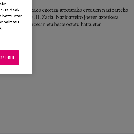
eko,
Adinekoentzako egoitza-arretarako ereduen nazioarteko
es-taldeak
ne batzuetan
berrikuspena. II. Zatia. Nazioarteko joeren azterketa
sonalizatu
egoitza-zentroetan eta beste ostatu batzuetan
a,
BAZTERTU