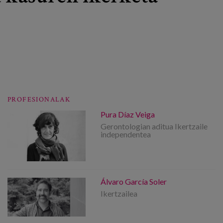
PROFESIONALAK
Pura Díaz Veiga
Gerontologian aditua Ikertzaile
independentea
Álvaro García Soler
Ikertzailea