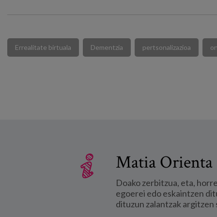
Errealitate birtuala
Dementzia
pertsonalizazioa
on
Matia Orienta 
Doako zerbitzua, eta, horr
egoerei edo eskaintzen dit
dituzun zalantzak argitzen 