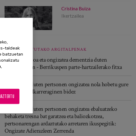
Cristina Buiza
Ikertzailea
eko,
es-taldeak
ERLAZIONATUTAKO ARGITALPENAK
ne batzuetan
Komunikazioa eta ongizatea dementzia duten
sonalizatu
pertsonengan - Berrikuspen parte-hartzailerako fitxa
a,
Dementzia duten pertsonen ongizatea nola hobetu gure
eguneroko elkarreraginen bidez
BAZTERTU
Dementzia duten pertsonen ongizatea ebaluatzeko
behaketa tresna bat garatzea eta baliozkotzea,
pertsonarengan ardaztutako arretaren ikuspegitik:
Ongizate Adierazleen Zerrenda