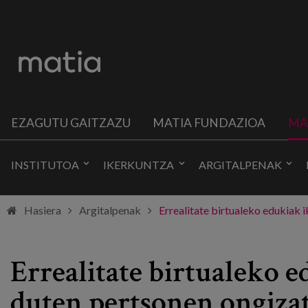
EZAGUTU GAITZAZU
MATIA FUNDAZIOA
MA
INSTITUTOA
IKERKUNTZA
ARGITALPENAK
Hasiera
Argitalpenak
Errealitate birtualeko edukiak 
Errealitate birtualeko 
duten pertsonen ongizat