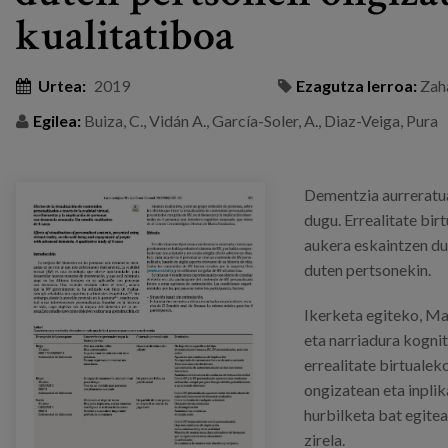
kualitatiboa
Urtea:
2019
Ezagutza lerroa:
Zah
Egilea:
Buiza, C., Vidán A., García-Soler, A., Diaz-Veiga, Pura
Dementzia aurreratu
dugu. Errealitate bi
aukera eskaintzen du
duten pertsonekin.
Ikerketa egiteko, Ma
eta narriadura kognit
errealitate birtuale
ongizatean eta inplik
hurbilketa bat egitea
zirela.