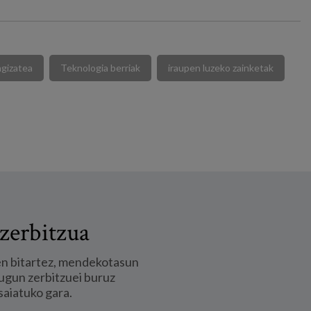
gizatea
Teknologia berriak
iraupen luzeko zainketak
zerbitzua
en bitartez, mendekotasun
ugun zerbitzuei buruz
saiatuko gara.