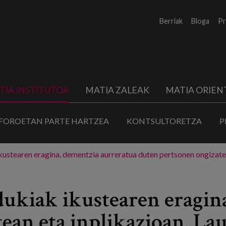
Berriak
Bloga
Pr
TIA INSTITUTOA
MATIA ZALEAK
MATIA ORIEN
FOROETAN PARTE HARTZEA
KONTSULTORETZA
P
ikustearen eragina, dementzia aurreratua duten pertsonen ongizatea
edukiak ikustearen eragin
ean eta inplikazioan. La