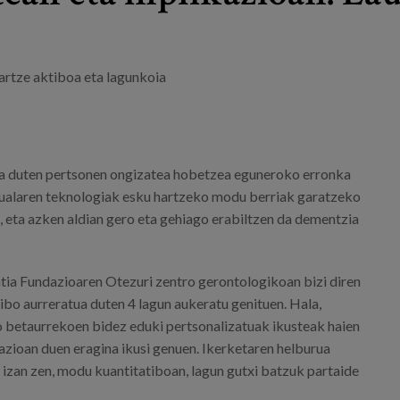
artze aktiboa eta lagunkoia
a duten pertsonen ongizatea hobetzea eguneroko erronka
rtualaren teknologiak esku hartzeko modu berriak garatzeko
, eta azken aldian gero eta gehiago erabiltzen da dementzia
tia Fundazioaren Otezuri zentro gerontologikoan bizi diren
ibo aurreratua duten 4 lagun aukeratu genituen. Hala,
ko betaurrekoen bidez eduki pertsonalizatuak ikusteak haien
azioan duen eragina ikusi genuen. Ikerketaren helburua
 izan zen, modu kuantitatiboan, lagun gutxi batzuk partaide