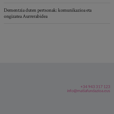
Dementzia duten pertsonak: komunikazioa eta
ongizatea Aurrerabidea
+34 943 317 123
info@matiafundazioa.eus