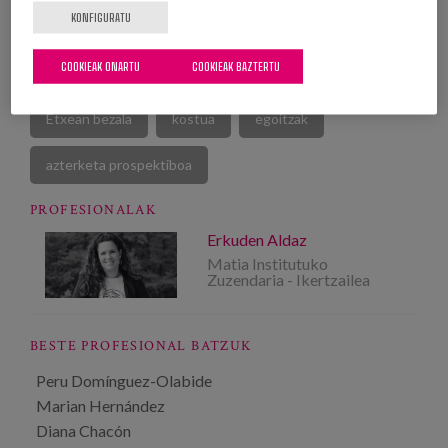
KONFIGURATU
mendekotasuna
iraupen luzeko zainketak
COOKIEAK ONARTU
COOKIEAK BAZTERTU
eskalagarritasuna
ereduaren eraldaketa
ZP
Etxean bezala
kostua
egoitzak
azterketa prospektiboa
PROFESIONALAK
Erkuden Aldaz
Matia Institutuko
Zuzendaria - Ikertzailea
BESTE PROFESIONAL BATZUK
Peru Domínguez-Olabide
Marian Hernández
Diana Chacón