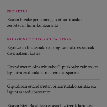
PROIEKTUA
Etxean bezala: pertsonengan oinarritutako
zerbitzuen hornikuntzarantz
ERLAZIONATUTAKO ARGITALPENAK
Egoitzetan bizitzarako eta ongizaterako espazioak
diseinatzen ikastea
Estandarretan oinarritutako Gipuzkoako zaintza eta
laguntza eredurako erreferentzia esparrua
Gipuzkoan estandarretan oinarritutako zaintza eta
laguntza eredu baterantz
Etxean Bizi: Ba al dago etxean bizitzerik laguntza