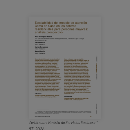
Prentsa
Egizu lan gurekin
Salaketa-kanala
es
eu
en
Zerbitzuan. Revista de Servicios Sociales nº
87, 2026.