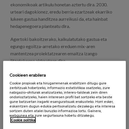
ekonomikoak artikulu honetan aztertu dira. 2030.
urteari dagokionez, eredu berria ezartzeak ekarriko
lukeen gastua handitzea aurreikusi da, eta hainbat
hedapenegoera planteatu dira.
Agertoki bakoitzerako, kalkulatutako gastua eta
egungo egoitza-arretako ereduen mix-aren
mantentzea proiektatzearen emaitza izango
litzatekeena alderatzen dira.
Cookieen erabilera
Cookie propioak eta hirugarrenenak erabiltzen ditugu gure
zerbitzuak hobetzeko, informazio estatistikoa osatzeko, zure
nabigazio-ohiturak analizatzeko, interes-taldeak zein diren
ondorioztatzeko, haien interesen profil bat sortzeko eta beste
IKUSI ARGITALPENA
gune batzuetan iragarki esanguratsuak erakusteko. Horri esker,
eskaintzen dugun edukia pertsonalizatu dezakegu eta interesa
sortzen duten atalei buruzko informazioa lortu. Gainera,
webgunea eta zure segurtasuna hobetu ditzakegu.
Cookie politika