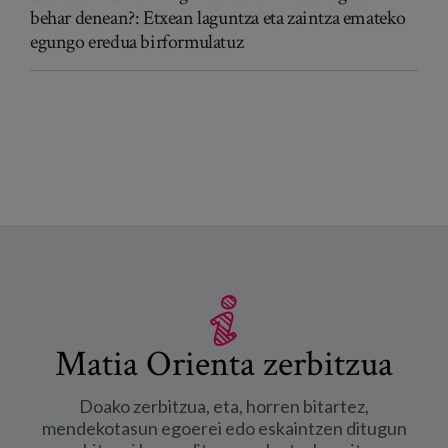
behar denean?: Etxean laguntza eta zaintza emateko
egungo eredua birformulatuz
Matia Orienta zerbitzua
Doako zerbitzua, eta, horren bitartez,
mendekotasun egoerei edo eskaintzen ditugun