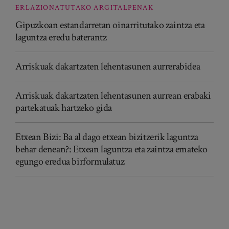
ERLAZIONATUTAKO ARGITALPENAK
Gipuzkoan estandarretan oinarritutako zaintza eta
laguntza eredu baterantz
Arriskuak dakartzaten lehentasunen aurrerabidea
Arriskuak dakartzaten lehentasunen aurrean erabaki
partekatuak hartzeko gida
Etxean Bizi: Ba al dago etxean bizitzerik laguntza
behar denean?: Etxean laguntza eta zaintza emateko
egungo eredua birformulatuz