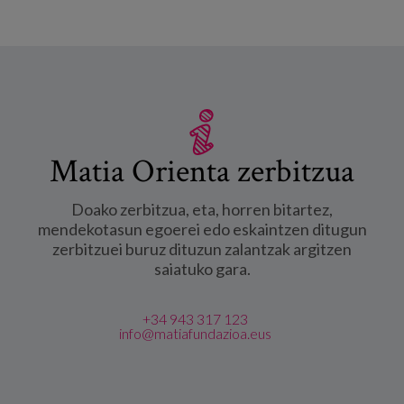
Matia Orienta zerbitzua
Doako zerbitzua, eta, horren bitartez,
mendekotasun egoerei edo eskaintzen ditugun
zerbitzuei buruz dituzun zalantzak argitzen
saiatuko gara.
+34 943 317 123
info@matiafundazioa.eus