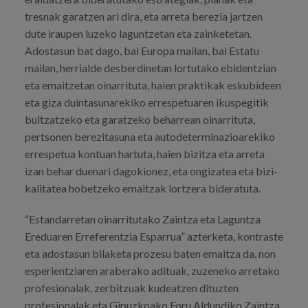
tresnak garatzen ari dira, eta arreta berezia jartzen
dute iraupen luzeko laguntzetan eta zainketetan.
Adostasun bat dago, bai Europa mailan, bai Estatu
mailan, herrialde desberdinetan lortutako ebidentzian
eta emaitzetan oinarrituta, haien praktikak eskubideen
eta giza duintasunarekiko errespetuaren ikuspegitik
bultzatzeko eta garatzeko beharrean oinarrituta,
pertsonen berezitasuna eta autodeterminazioarekiko
errespetua kontuan hartuta, haien bizitza eta arreta
izan behar duenari dagokionez, eta ongizatea eta bizi-
kalitatea hobetzeko emaitzak lortzera bideratuta.
“Estandarretan oinarritutako Zaintza eta Laguntza
Ereduaren Erreferentzia Esparrua” azterketa, kontraste
eta adostasun bilaketa prozesu baten emaitza da, non
esperientziaren araberako adituak, zuzeneko arretako
profesionalak, zerbitzuak kudeatzen dituzten
profesionalak eta Gipuzkoako Foru Aldundiko Zaintza