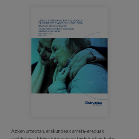
Prentsa
Egizu lan gurekin
Salaketa-kanala
es
eu
en
Azken urteotan, erakundeak arreta-ereduak
eraldatzera bideratutako estrategiak, planak eta