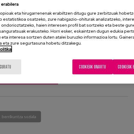
 hartu beharreko alderdiak partekatzea ere, baina eredu
erabilera
zabaltzeko.
opioak eta hirugarrenenak erabiltzen ditugu gure zerbitzuak hobetz
o estatistikoa osatzeko, zure nabigazio-ohiturak analizatzeko, inter
er Azurmendik Lugaritzen zerbitzuak dituzten etxebizitzen
n ondorioztatzeko, haien interesen profil bat sortzeko eta beste gu
ientzia partekatuko du bertaratutako pertsonekin.
esanguratsuak erakusteko. Horri esker, eskaintzen dugun edukia pert
eta interesa sortzen duten atalei buruzko informazioa lortu. Gainer
 eta zure segurtasuna hobetu ditzakegu.
litika
IGURATU
COOKIEAK ONARTU
COOKIEAK 
UNALDIAREN INFORMAZIOA
berrikuntza soziala