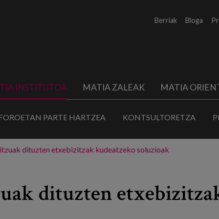
Berriak
Bloga
Pr
TIA INSTITUTOA
MATIA ZALEAK
MATIA ORIEN
FOROETAN PARTE HARTZEA
KONTSULTORETZA
P
tzuak dituzten etxebizitzak kudeatzeko soluzioak
uak dituzten etxebizitza