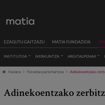
EZAGUTU GAITZAZU
MATIA FUNDAZIOA
MA
INSTITUTOA
IKERKUNTZA
ARGITALPENAK
Hasiera
Foroetan parte hartzea
Adinekoentzako zerbi
Adinekoentzako zerbitz