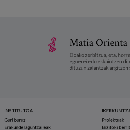
Matia Orienta 
Doako zerbitzua, eta, horr
egoerei edo eskaintzen dit
dituzun zalantzak argitzen 
INSTITUTOA
IKERKUNTZ
Guri buruz
Proiektuak
Erakunde laguntzaileak
Bizitoki berri