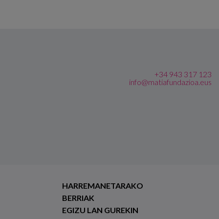
+34 943 317 123
info@matiafundazioa.eus
HARREMANETARAKO
BERRIAK
EGIZU LAN GUREKIN