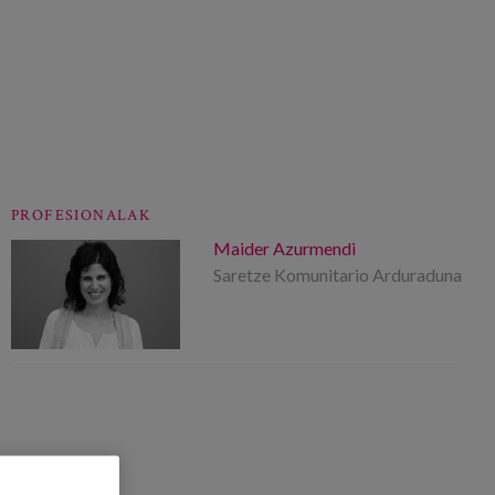
PROFESIONALAK
Maider Azurmendi
Saretze Komunitario Arduraduna