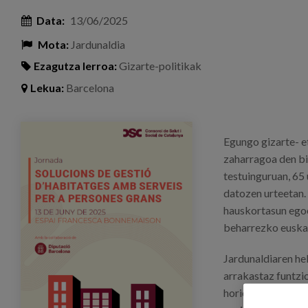
Data:
13/06/2025
Mota:
Jardunaldia
Ezagutza lerroa:
Gizarte-politikak
Lekua:
Barcelona
cartel_jornada_barcelona_solucinesdegestion_e
Egungo gizarte- e
zaharragoa den bi
testuinguruan, 65
datozen urteetan.
hauskortasun egoe
beharrezko euskar
Jardunaldiaren he
arrakastaz funtzi
horien bideragarr