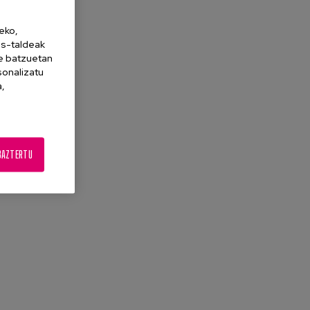
eko,
es-taldeak
ne batzuetan
sonalizatu
a,
BAZTERTU