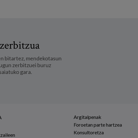
zerbitzua
en bitartez, mendekotasun
ugun zerbitzuei buruz
saiatuko gara.
Argitalpenak
A
Foroetan parte hartzea
Konsultoretza
tzaileen