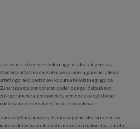
ventos.png
ta osasun-sistemen erronka nagusietako bat gero eta
ztanleria artatzea da. Kalkuluen arabera, gure hurbileko
 urtetik gorako pertsonen kopurua bikoiztu egingo da
 Zahartzea eta denboraren poderioz ager daitezkeen
rak gorabehera, pertsonek ez genioke uko egin behar
riekin autogobernatzen jarraitzeko aukerari.
lburua da Katalunian eta Estatuko gainerako lurraldeetan
onatzen duten hainbat etxebizitza eredu balioestea, bai eta
itasunerako eta iraunkortasunerako, ekonomikoki zein