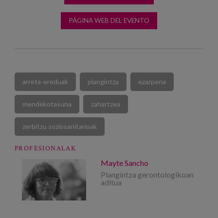
PÁGINA WEB DEL EVENTO
arreta-ereduak
plangintza
ezarpena
mendekotasuna
zahartzea
zerbitzu soziosanitarioak
PROFESIONALAK
Mayte Sancho
Plangintza gerontologikoan
aditua