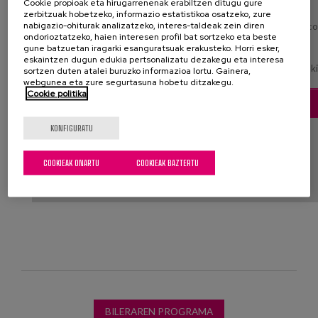
Cookie propioak eta hirugarrenenak erabiltzen ditugu gure
zerbitzuak hobetzeko, informazio estatistikoa osatzeko, zure
nabigazio-ohiturak analizatzeko, interes-taldeak zein diren
Zure cookien ezarpenak edukia blokeatu du. Edukia ikusteko co
ondorioztatzeko, haien interesen profil bat sortzeko eta beste
dituzu:
gune batzuetan iragarki esanguratsuak erakusteko. Horri esker,
eskaintzen dugun edukia pertsonalizatu dezakegu eta interesa
Errendimenduari buruzko cook
sortzen duten atalei buruzko informazioa lortu. Gainera,
webgunea eta zure segurtasuna hobetu ditzakegu.
Cookie politika
COOKIE KONFIGURAZIOA
KONFIGURATU
COOKIEAK ONARTU
COOKIEAK BAZTERTU
BILERAREN PROGRAMA