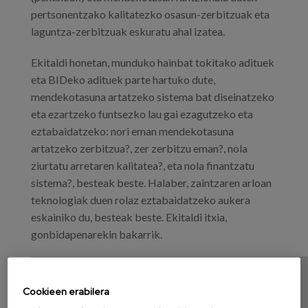
pertsonentzako kalitatezko osasun-zerbitzuak eta
laguntza-zerbitzuak eskuratu ahal izatea.
Ekitaldi honetan, munduko hainbat tokitako adituek
eta BIDeko adituek parte hartuko dute,
mendekotasuna artatzeko sistema bat diseinatzeko
eta ezartzeko funtsezko lau gai ezagutzeko eta
eztabaidatzeko: nori eman mendekotasuna
artatzeko zerbitzua?, zer zerbitzu eman?, nola
ziurtatu arretaren kalitatea?, eta nola finantzatu
sistema?, besteak beste. Halaber, zaintzaren arloan
teknologiak duen rolaz eztabaidatzeko aukera
eskainiko du, besteak beste. Ekitaldi itxia,
gonbidapenarekin bakarrik.
Cookieen erabilera