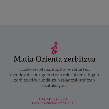
Matia Orienta zerbitzua
Doako zerbitzua, eta, horren bitartez,
mendekotasun egoerei edo eskaintzen ditugun
zerbitzuei buruz dituzun zalantzak argitzen
saiatuko gara.
+34 943 317 123
info@matiafundazioa.eus