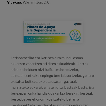
Lekua:
Washington, D.C.
Prentsa
Egizu lan gurekin
bid.png
Salaketa-kanala
es
eu
Latinoamerika eta Karibea dira mundu osoan
en
azkarren zahartzen ari diren eskualdeak. Horrek
adineko helduen bizi-kalitatea hobetzeko,
zaintzaileentzako enplegu berriak sortzeko, genero-
ekitatea bultzatzeko eta osasun-gastuak
murrizteko aukerak ematen ditu, besteak beste. Era
berean, erronka handiak dakartza berekin, besteak
beste, babes ekonomikoa izateko beharra
(pentsioak) eta mendekotasun funtzionala duten