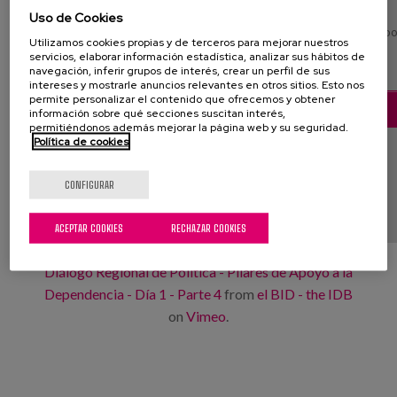
Uso de Cookies
Contenido bloqueado por su configuración de cooki
Utilizamos cookies propias y de terceros para mejorar nuestros
servicios, elaborar información estadística, analizar sus hábitos de
Cookies analíticas
navegación, inferir grupos de interés, crear un perfil de sus
intereses y mostrarle anuncios relevantes en otros sitios. Esto nos
permite personalizar el contenido que ofrecemos y obtener
CONFIGURACIÓN DE COOKIES
información sobre qué secciones suscitan interés,
permitiéndonos además mejorar la página web y su seguridad.
Política de cookies
CONFIGURAR
ACEPTAR COOKIES
RECHAZAR COOKIES
Diálogo Regional de Política - Pilares de Apoyo a la
Dependencia - Día 1 - Parte 4
from
el BID - the IDB
on
Vimeo
.