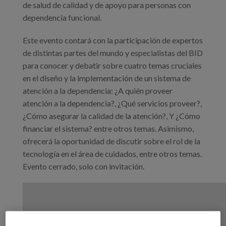
de salud de calidad y de apoyo para personas con
dependencia funcional.
Este evento contará con la participación de expertos
de distintas partes del mundo y especialistas del BID
para conocer y debatir sobre cuatro temas cruciales
en el diseño y la implementación de un sistema de
atención a la dependencia: ¿A quién proveer
atención a la dependencia?, ¿Qué servicios proveer?,
¿Cómo asegurar la calidad de la atención?, Y ¿Cómo
financiar el sistema? entre otros temas. Asimismo,
ofrecerá la oportunidad de discutir sobre el rol de la
tecnología en el área de cuidados, entre otros temas.
Evento cerrado, solo con invitación.