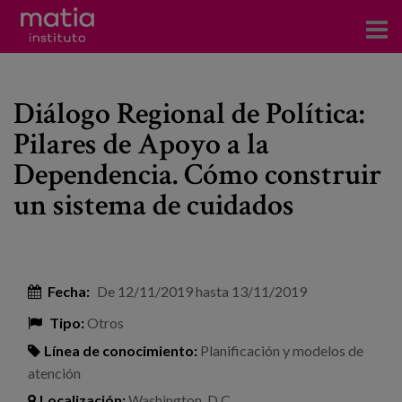
Acerca del Instituto
Diálogo Regional de Política:
Investigación
Pilares de Apoyo a la
Publicaciones
Dependencia. Cómo construir
Participación en foros
un sistema de cuidados
Consultoría
Formación
Fecha:
De
12/11/2019
hasta
13/11/2019
Eventos
Tipo:
Otros
Línea de conocimiento:
Planificación y modelos de
Noticias
atención
Localización:
Washington, D.C.