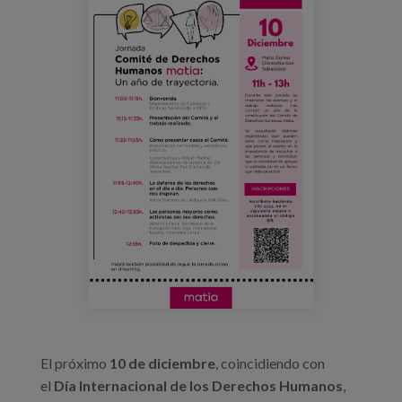
programa_jornada_comite_de_derecho
Blog
Prensa
Trabaja con nosotros
Canal de denuncias
es
eu
en
El próximo
10 de diciembre
, coincidiendo con
el
Día Internacional de los Derechos Humanos
,