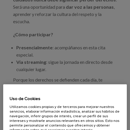
Será una oportunidad para
dar voz a las personas
,
aprender y reforzar la cultura del respeto y la
escucha.
¿Cómo participar?
Presencialmente
: acompáñanos en esta cita
especial.
Vía streaming
: sigue la jornada en directo desde
cualquier lugar.
Porque los derechos se defienden cada día, te
invitamos a ser parte de este encuentro que pone el
acento en lo que realmente importa:
las personas
.
Uso de Cookies
Programa de la Jornada
Utilizamos cookies propias y de terceros para mejorar nuestros
servicios, elaborar información estadística, analizar sus hábitos de
navegación, inferir grupos de interés, crear un perfil de sus
Lugar: Matia Gunea Lugaritz, Camino de los Pinos
intereses y mostrarle anuncios relevantes en otros sitios. Esto nos
37, Donostia
permite personalizar el contenido que ofrecemos y obtener
información sobre qué secciones suscitan interés,