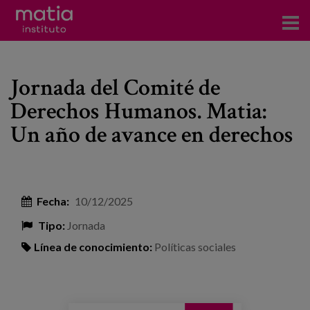
Acerca del Instituto
Jornada del Comité de
Investigación
Derechos Humanos. Matia:
Publicaciones
Un año de avance en derechos
Participación en foros
Consultoría
Fecha:
10/12/2025
Formación
Tipo:
Jornada
Eventos
Línea de conocimiento:
Políticas sociales
Noticias