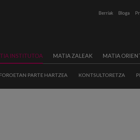
Berriak
Bloga
Pr
TIA INSTITUTOA
MATIA ZALEAK
MATIA ORIEN
FOROETAN PARTE HARTZEA
KONTSULTORETZA
P