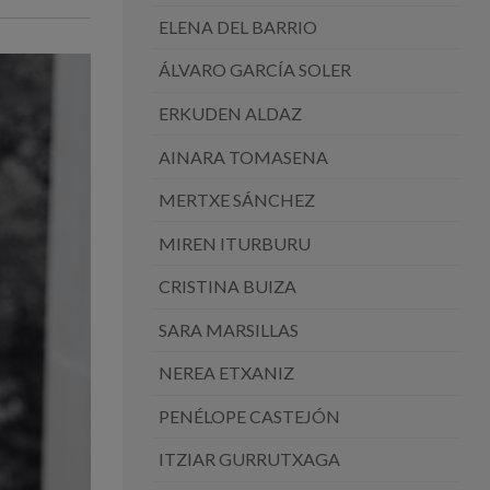
ELENA DEL BARRIO
ÁLVARO GARCÍA SOLER
ERKUDEN ALDAZ
AINARA TOMASENA
MERTXE SÁNCHEZ
MIREN ITURBURU
CRISTINA BUIZA
SARA MARSILLAS
NEREA ETXANIZ
PENÉLOPE CASTEJÓN
ITZIAR GURRUTXAGA