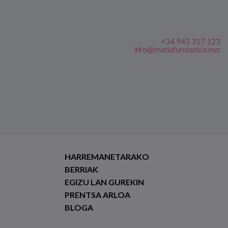
+34 943 317 123
info@matiafundazioa.eus
HARREMANETARAKO
BERRIAK
EGIZU LAN GUREKIN
PRENTSA ARLOA
BLOGA