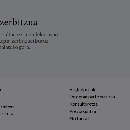
zerbitzua
en bitartez, mendekotasun
ugun zerbitzuei buruz
saiatuko gara.
Argitalpenak
A
Foroetan parte hartzea
Konsultoretza
tzaileen
Prestakuntza
kerketa
Gertaerak