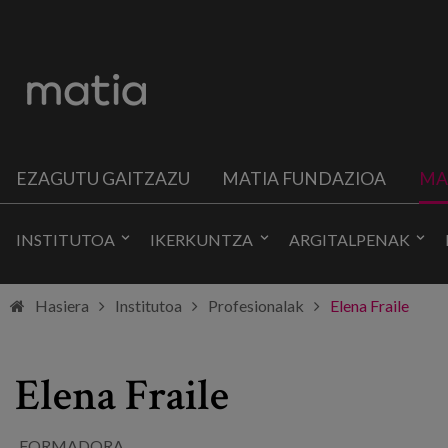
EZAGUTU GAITZAZU
MATIA FUNDAZIOA
MA
INSTITUTOA
IKERKUNTZA
ARGITALPENAK
Hasiera
Institutoa
Profesionalak
Elena Fraile
Elena Fraile
FORMADORA