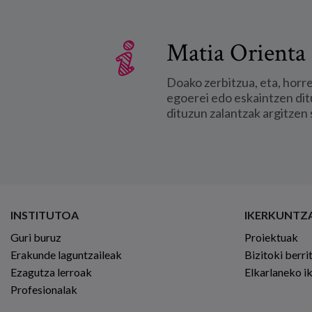
Matia Orienta 
Doako zerbitzua, eta, horr
egoerei edo eskaintzen dit
dituzun zalantzak argitzen 
INSTITUTOA
IKERKUNTZ
Guri buruz
Proiektuak
Erakunde laguntzaileak
Bizitoki berri
Ezagutza lerroak
Elkarlaneko i
Profesionalak