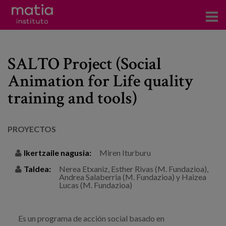
Institutoa
SALTO Project (Social
Ikerkuntza
Animation for Life quality
Argitalpenak
training and tools)
Foroetan parte hartzea
PROYECTOS
Kontsultoretza
Ikertzaile nagusia:
Miren Iturburu
Prestakuntza
Taldea:
Nerea Etxaniz, Esther Rivas (M. Fundazioa),
Gertaerak
Andrea Salaberria (M. Fundazioa) y Haizea
Lucas (M. Fundazioa)
Berriak
Bloga
Es un programa de acción social basado en