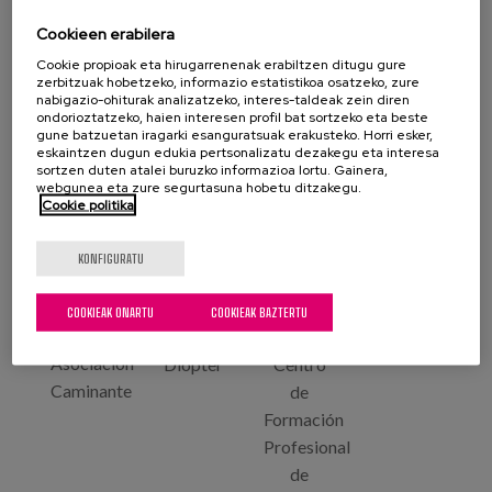
Partzuergoa
Cookieen erabilera
Cookie propioak eta hirugarrenenak erabiltzen ditugu gure
zerbitzuak hobetzeko, informazio estatistikoa osatzeko, zure
nabigazio-ohiturak analizatzeko, interes-taldeak zein diren
ondorioztatzeko, haien interesen profil bat sortzeko eta beste
gune batzuetan iragarki esanguratsuak erakusteko. Horri esker,
eskaintzen dugun edukia pertsonalizatu dezakegu eta interesa
Universidad
Cefal
Afmr
Matia
sortzen duten atalei buruzko informazioa lortu. Gainera,
de
Etcharry
Instituto
webgunea eta zure segurtasuna hobetu ditzakegu.
Cookie politika
Bolonia
KONFIGURATU
COOKIEAK ONARTU
COOKIEAK BAZTERTU
Asociación
Diopter
Centro
Caminante
de
Formación
Profesional
de