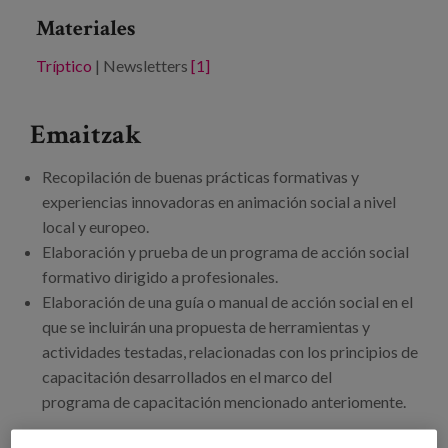
Materiales
Tríptico
| Newsletters
[1]
Emaitzak
Recopilación de buenas prácticas formativas y
experiencias innovadoras en animación social a nivel
local y europeo.
Elaboración y prueba de un programa de acción social
formativo dirigido a profesionales.
Elaboración de una guía o manual de acción social en el
que se incluirán una propuesta de herramientas y
actividades testadas, relacionadas con los principios de
capacitación desarrollados en el marco del
programa de capacitación mencionado anteriomente.