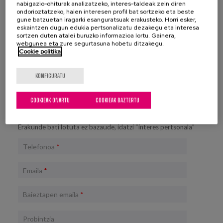
nabigazio-ohiturak analizatzeko, interes-taldeak zein diren
ondorioztatzeko, haien interesen profil bat sortzeko eta beste
gune batzuetan iragarki esanguratsuak erakusteko. Horri esker,
eskaintzen dugun edukia pertsonalizatu dezakegu eta interesa
Inskripzio orria
sortzen duten atalei buruzko informazioa lortu. Gainera,
webgunea eta zure segurtasuna hobetu ditzakegu.
Cookie politika
Izena
*
KONFIGURATU
Abizenak
*
COOKIEAK ONARTU
COOKIEAK BAZTERTU
Zure erakundea
*
Erakunde bati lotuta ez bazaude, idatzi “interes pertsonala”
Telefonoa
*
Emaila
*
Baieztapen emaila
*
Probintzia