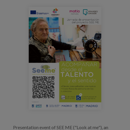
Prentsa
jornada_seeme_cartel.png
Egizu lan gurekin
Salaketa-kanala
es
eu
en
Presentation event of SEE ME ("Look at me"), an