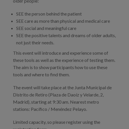
older people:
SEE the person behind the patient
SEE care as more than physical and medical care
SEE social and meaningful care
SEE the positive talents and dreams of older adults,
not just their needs.
This event will introduce and experience some of
these tools as well as the experience of testing them.
The aim is to show participants how to use these
tools and where to find them.
The event will take place at the Junta Municipal de
Distrito de Retiro (Plaza de Daoíz y Velarde, 2,
Madrid), starting at 9:30 am. Nearest metro
stations: Pacífico / Menéndez Pelayo.
Limited capacity, so please register using the