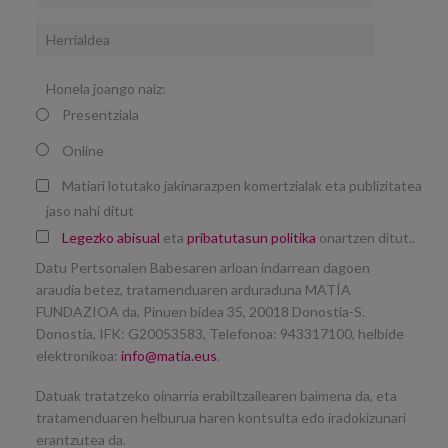
Herrialdea
Honela joango naiz:
Presentziala
Online
Matiari lotutako jakinarazpen komertzialak eta publizitatea
jaso nahi ditut
Legezko abisual
eta
pribatutasun politika
onartzen ditut..
Datu Pertsonalen Babesaren arloan indarrean dagoen
araudia betez, tratamenduaren arduraduna MATÍA
FUNDAZIOA da, Pinuen bidea 35, 20018 Donostia-S.
Donostia, IFK: G20053583, Telefonoa: 943317100, helbide
elektronikoa:
info@matia.eus
.
Datuak tratatzeko oinarria erabiltzailearen baimena da, eta
tratamenduaren helburua haren kontsulta edo iradokizunari
erantzutea da.