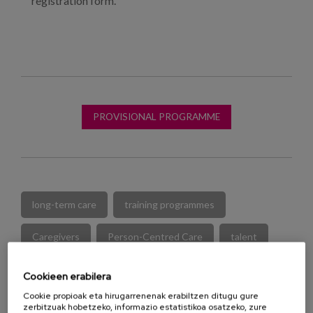
registration form.
PROVISIONAL PROGRAMME
long-term care
training programmes
Caregivers
Person-Centred Care
talent
social needs
meaningful activities
Cookieen erabilera
Cookie propioak eta hirugarrenenak erabiltzen ditugu gure
meaningful living
social inclusion
zerbitzuak hobetzeko, informazio estatistikoa osatzeko, zure