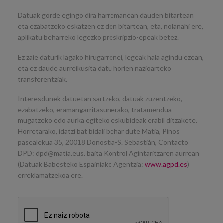
Datuak gorde egingo dira harremanean dauden bitartean
eta ezabatzeko eskatzen ez den bitartean, eta, nolanahi ere,
aplikatu beharreko legezko preskripzio-epeak betez.
Ez zaie daturik lagako hirugarrenei, legeak hala agindu ezean,
eta ez daude aurreikusita datu horien nazioarteko
transferentziak.
Interesdunek datuetan sartzeko, datuak zuzentzeko,
ezabatzeko, eramangarritasunerako, tratamendua
mugatzeko edo aurka egiteko eskubideak erabil ditzakete.
Horretarako, idatzi bat bidali behar dute Matia, Pinos
pasealekua 35, 20018 Donostia-S. Sebastián, Contacto
DPD: dpd@matia.eus. baita Kontrol Agintaritzaren aurrean
(Datuak Babesteko Espainiako Agentzia:
www.agpd.es
)
erreklamatzekoa ere.