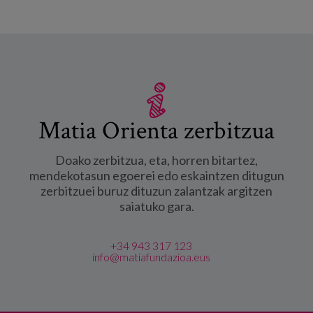
Matia Orienta zerbitzua
Doako zerbitzua, eta, horren bitartez,
mendekotasun egoerei edo eskaintzen ditugun
zerbitzuei buruz dituzun zalantzak argitzen
saiatuko gara.
+34 943 317 123
info@matiafundazioa.eus