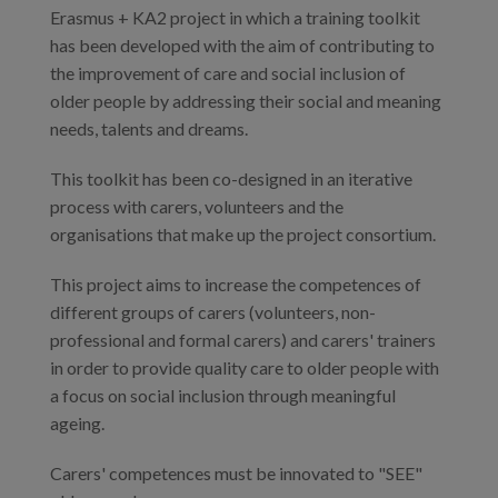
Erasmus + KA2 project in which a training toolkit
has been developed with the aim of contributing to
the improvement of care and social inclusion of
older people by addressing their social and meaning
needs, talents and dreams.
This toolkit has been co-designed in an iterative
process with carers, volunteers and the
organisations that make up the project consortium.
This project aims to increase the competences of
different groups of carers (volunteers, non-
professional and formal carers) and carers' trainers
in order to provide quality care to older people with
a focus on social inclusion through meaningful
ageing.
Carers' competences must be innovated to "SEE"