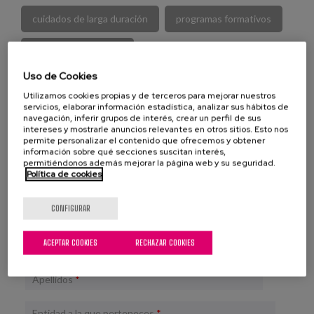
cuidados de larga duración
programas formativos
personas cuidadoras
Uso de Cookies
Atención Centrada en la Persona
talento
Utilizamos cookies propias y de terceros para mejorar nuestros
servicios, elaborar información estadística, analizar sus hábitos de
necesidades sociales
actividades significativas
navegación, inferir grupos de interés, crear un perfil de sus
intereses y mostrarle anuncios relevantes en otros sitios. Esto nos
permite personalizar el contenido que ofrecemos y obtener
vivir con sentido
inclusión social
información sobre qué secciones suscitan interés,
permitiéndonos además mejorar la página web y su seguridad.
Política de cookies
Formulario de Inscripción
CONFIGURAR
ACEPTAR COOKIES
RECHAZAR COOKIES
Nombre
*
Apellidos
*
Entidad a la que perteneces
*