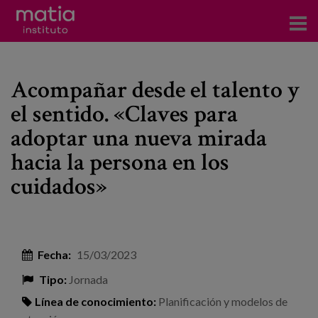
Acerca del Instituto
Acompañar desde el talento y
Investigación
el sentido. «Claves para
Publicaciones
adoptar una nueva mirada
Participación en foros
hacia la persona en los
cuidados»
Consultoría
Formación
Eventos
Fecha:
15/03/2023
Tipo:
Jornada
Noticias
Línea de conocimiento:
Planificación y modelos de