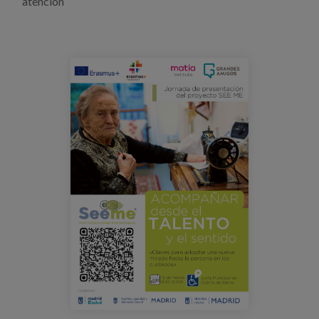
atención
Blog
Prensa
Trabaja con nosotros
jornada_seeme_cartel.png
Canal de denuncias
es
eu
en