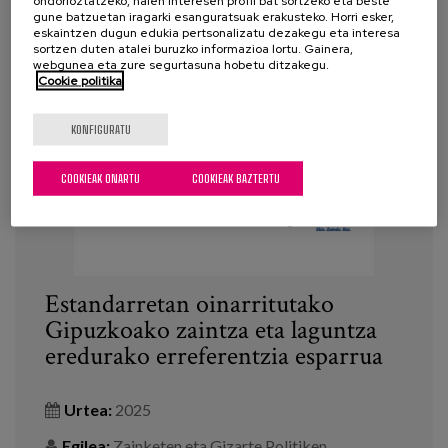
ondorioztatzeko, haien interesen profil bat sortzeko eta beste
gune batzuetan iragarki esanguratsuak erakusteko. Horri esker,
eskaintzen dugun edukia pertsonalizatu dezakegu eta interesa
sortzen duten atalei buruzko informazioa lortu. Gainera,
webgunea eta zure segurtasuna hobetu ditzakegu.
Cookie politika
KONFIGURATU
COOKIEAK ONARTU
COOKIEAK BAZTERTU
Estandarretan oinarritutako
Gipuzkoako zaintza eta laguntza
eredurako erreferentzia esparrua
Urtea:
2025
Egilea:
Zainketen eta Gizarte Politiken