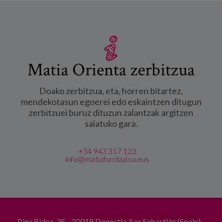
Matia Orienta zerbitzua
Doako zerbitzua, eta, horren bitartez,
mendekotasun egoerei edo eskaintzen ditugun
zerbitzuei buruz dituzun zalantzak argitzen
saiatuko gara.
+34 943 317 123
info@matiafundazioa.eus
Pinu Bidea, 35 - 20018 Donostia-San Sebastián (Spain)