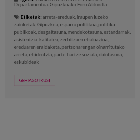
Departamentua. Gipuzkoako Foru Aldundia
Etiketak:
arreta-ereduak
,
iraupen luzeko
zainketak
,
Gipuzkoa
,
esparru politikoa
,
politika
publikoak
,
desgaitasuna
,
mendekotasuna
,
estandarrak
,
asistentzia-kalitatea
,
zerbitzuen ebaluazioa
,
ereduaren eraldaketa
,
pertsonarengan oinarritutako
arreta
,
ebidentzia
,
parte-hartze soziala
,
duintasuna
,
eskubideak
GEHIAGO IKUSI