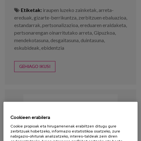
Etiketak:
iraupen luzeko zainketak
,
arreta-
ereduak
,
gizarte-berrikuntza
,
zerbitzuen ebaluazioa
,
estandarrak
,
pertsonalizazioa
,
ereduaren eraldaketa
,
pertsonarengan oinarritutako arreta
,
Gipuzkoa
,
mendekotasuna
,
desgaitasuna
,
duintasuna
,
eskubideak
,
ebidentzia
GEHIAGO IKUSI
Cookieen erabilera
Cookie propioak eta hirugarrenenak erabiltzen ditugu gure
zerbitzuak hobetzeko, informazio estatistikoa osatzeko, zure
nabigazio-ohiturak analizatzeko, interes-taldeak zein diren