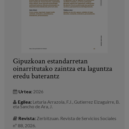
Prentsa
Egizu lan gurekin
Salaketa-kanala
es
Gipuzkoan estandarretan
eu
oinarritutako zaintza eta laguntza
eredu baterantz
en
Urtea:
2026
Egilea:
Leturia Arrazola, F.J., Gutierrez Eizaguirre, B.
eta Sancho de Ara, J.
Revista:
Zerbitzuan. Revista de Servicios Sociales
nº 88, 2026.