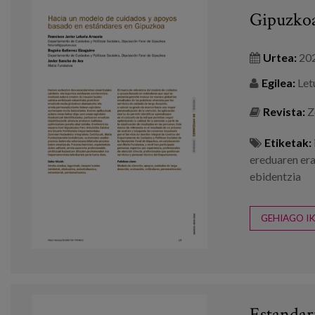
Gipuzkoa
Urtea:
20
Egilea:
Letu
Revista:
Z
Etiketak:
ereduaren er
ebidentzia
GEHIAGO IK
Estandar