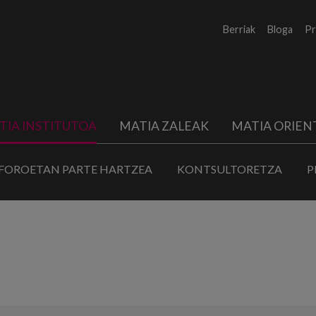
Berriak
Bloga
Pr
TIA INSTITUTOA
MATIA ZALEAK
MATIA ORIEN
FOROETAN PARTE HARTZEA
KONTSULTORETZA
P