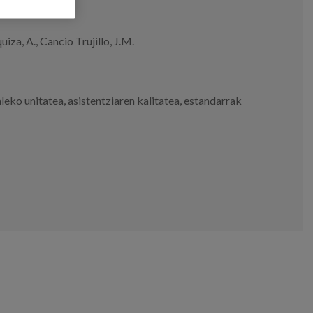
iza, A., Cancio Trujillo, J.M.
leko unitatea
,
asistentziaren kalitatea
,
estandarrak