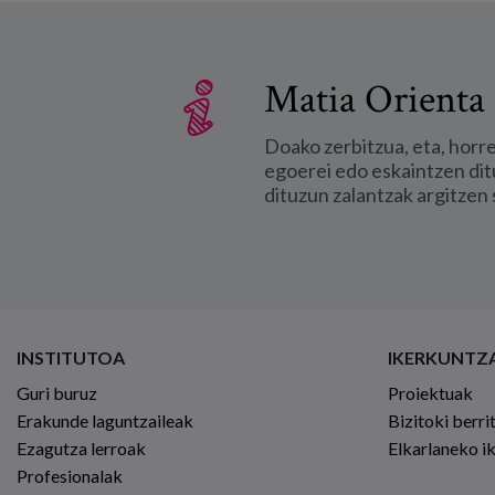
Matia Orienta 
Doako zerbitzua, eta, horr
egoerei edo eskaintzen dit
dituzun zalantzak argitzen 
INSTITUTOA
IKERKUNTZ
Guri buruz
Proiektuak
Erakunde laguntzaileak
Bizitoki berri
Ezagutza lerroak
Elkarlaneko i
Profesionalak