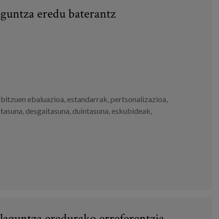
aguntza eredu baterantz
rbitzuen ebaluazioa
,
estandarrak
,
pertsonalizazioa
,
tasuna
,
desgaitasuna
,
duintasuna
,
eskubideak
,
laguntza eredurako erreferentzia