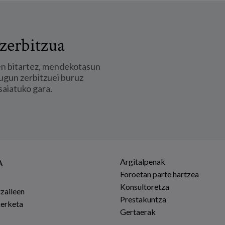
zerbitzua
en bitartez, mendekotasun
ugun zerbitzuei buruz
saiatuko gara.
Argitalpenak
A
Foroetan parte hartzea
Konsultoretza
tzaileen
Prestakuntza
kerketa
Gertaerak