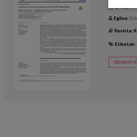
Urtea:
20
Egilea:
Este
Revista:
R
Etiketak:
GEHIAGO IK