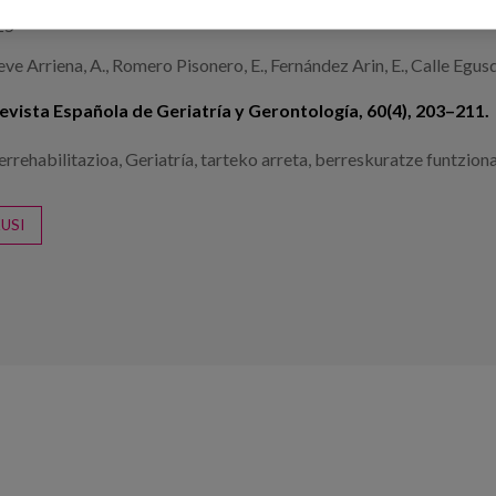
25
ve Arriena, A., Romero Pisonero, E., Fernández Arin, E., Calle Egusqu
evista Española de Geriatría y Gerontología, 60(4), 203–211.
errehabilitazioa
,
Geriatría
,
tarteko arreta
,
berreskuratze funtziona
USI