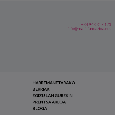
+34 943 317 123
info@matiafundazioa.eus
HARREMANETARAKO
BERRIAK
EGIZU LAN GUREKIN
PRENTSA ARLOA
BLOGA