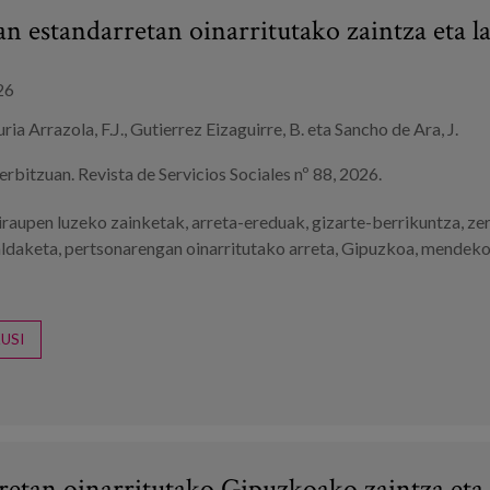
n estandarretan oinarritutako zaintza eta l
26
ria Arrazola, F.J., Gutierrez Eizaguirre, B. eta Sancho de Ara, J.
erbitzuan. Revista de Servicios Sociales nº 88, 2026.
iraupen luzeko zainketak
,
arreta-ereduak
,
gizarte-berrikuntza
,
ze
aldaketa
,
pertsonarengan oinarritutako arreta
,
Gipuzkoa
,
mendeko
USI
retan oinarritutako Gipuzkoako zaintza eta 