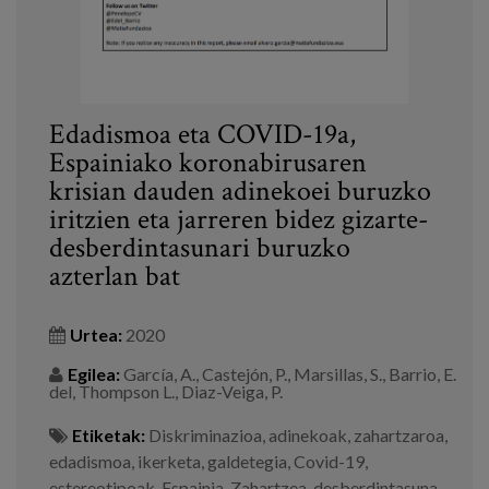
Edadismoa eta COVID-19a,
Espainiako koronabirusaren
krisian dauden adinekoei buruzko
iritzien eta jarreren bidez gizarte-
desberdintasunari buruzko
azterlan bat
Urtea:
2020
Egilea:
García, A., Castejón, P., Marsillas, S., Barrio, E.
del, Thompson L., Diaz-Veiga, P.
Etiketak:
Diskriminazioa
,
adinekoak
,
zahartzaroa
,
edadismoa
,
ikerketa
,
galdetegia
,
Covid-19
,
estereotipoak
,
Espainia
,
Zahartzea
,
desberdintasuna