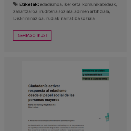
Etiketak:
edadismoa
,
ikerketa
,
komunikabideak
,
zahartzaroa
,
iruditeria soziala
,
adimen artifiziala
,
Diskriminazioa
,
irudiak
,
narratiba soziala
GEHIAGO IKUSI