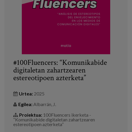
Prentsa
Egizu lan gurekin
Salaketa-kanala
es
#100Fluencers: “Komunikabide
eu
digitaletan zahartzearen
estereotipoen azterketa”
en
Urtea:
2025
Egilea:
Albarrán, J.
Proiektua:
100Fluencers ikerketa -
“Komunikabide digitaletan zahartzearen
estereotipoen azterketa”