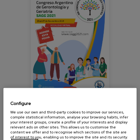
Blog
Press
Work with us
es
eu
en
Configure
Cita organizada por la Sociedad Argentina de
We use our own and third-party cookies to improve our services,
compile statistical information, analyse your browsing habits, infer
Gerontología y Geriatría, que busca estimular a
your interest groups, create a profile of your interests and display
relevant ads on other sites. This allows us to customise the
científicos, profesionales y estudiantes
content we offer and to recognise which sections of the site are
comprometidos con el tema del envejecimiento y la
of interest to you, enabling us to improve the site and its security.