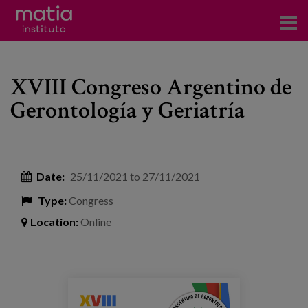
Institute
XVIII Congreso Argentino de
Research
Gerontología y Geriatría
Publications
Participation in forums
Date:
25/11/2021
to
27/11/2021
Technical consulting and advice
Type:
Congress
Training
Location:
Online
Events
News
congreso_sagg_2021.jpg