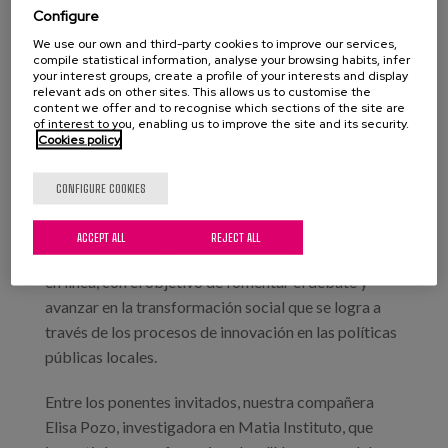
El Área de Igualdad y Sostenibilidad Social de la
Configure
Diputación de Barcelona ha organizado este año la
We use our own and third-party cookies to improve our services,
compile statistical information, analyse your browsing habits, infer
32.ª edición de la Escuela de Verano, un espacio de
your interest groups, create a profile of your interests and display
reflexión, intercambio y conocimiento en torno las
relevant ads on other sites. This allows us to customise the
content we offer and to recognise which sections of the site are
políticas sociales locales para los y las profesionales
of interest to you, enabling us to improve the site and its security.
de los municipios y entes locales de la provincia de
Cookies policy
Barcelona.
CONFIGURE COOKIES
Durante una semana, del 3 al 7 de julio, la Escuela de
Verano acogerá una variada oferta de conferencias,
ACCEPT ALL
REJECT ALL
mesas redondas y talleres, en modalidad presencial y
en línea, con el objetivo de fomentar el debate y
avanzar en la transformación social que se logra a
través de los procesos de innovación en las políticas
públicas locales.
Entre los ponentes invitados, nuestra compañera
Elisa Pozo, investigadora en Matia Instituto, que