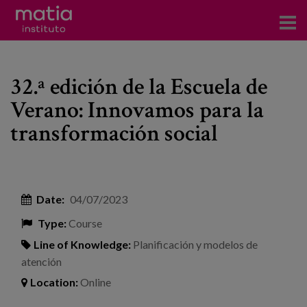
Institute
32.ª edición de la Escuela de
Research
Verano: Innovamos para la
Publications
transformación social
Participation in forums
Technical consulting and advice
Date:
04/07/2023
Training
Type:
Course
Events
Line of Knowledge:
Planificación y modelos de
atención
News
Location:
Online