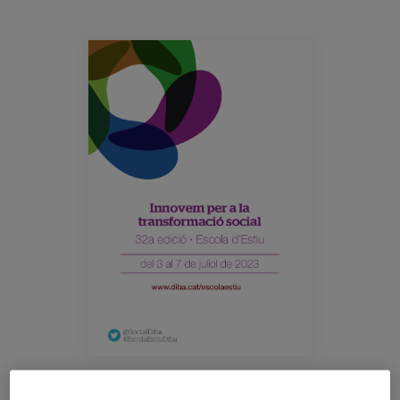
Blog
Press
eventos_dipu_barcelona_escueladevera
Work with us
es
eu
en