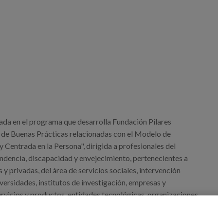
da en el programa que desarrolla Fundación Pilares
de Buenas Prácticas relacionadas con el Modelo de
y Centrada en la Persona", dirigida a profesionales del
ndencia, discapacidad y envejecimiento, pertenecientes a
 y privadas, del área de servicios sociales, intervención
iversidades, institutos de investigación, empresas y
rvicios y productos, entidades tecnológicas, organizaciones
e personas mayores y personas con discapacidad, medios de