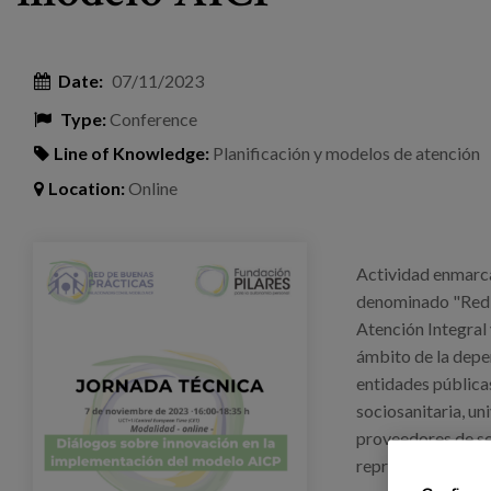
Date:
07/11/2023
Type:
Conference
Line of Knowledge:
Planificación y modelos de atención
Location:
Online
jornada_bbpp_pilares_2023.png
Actividad enmarca
denominado "Red 
Atención Integral 
ámbito de la depe
entidades públicas
sociosanitaria, un
proveedores de se
representativas d