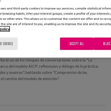
uitectura, organizaciones de voluntariado y sociedad en
e
own and third-party cookies to improve our services, compile statistical inform
r browsing habits, infer your interest groups, create a profile of your interests
jornada es crear un espacio de intercambio y aprendizaje
s on other sites. This allows us to customise the content we offer and to rec
dades que forman parte de la Red en el que establecer la
 the site are of interest to you, enabling us to improve the site and its security
policy
trabajo realizado en el ámbito de la implantación del modelo
mpartir experiencias de éxito que puedan contribuir a la
as para seguir transitando el camino del cambio.
RE COOKIES
ACCEPT ALL
REJEC
 e investigadora en Matia Instituto, Verónica Lozada,
cita en un de los bloques de conversaciones sobre la "La
arco del modelo AICP: reflexiones y diálogo de la práctica.
des y avances", hablando sobre "Compromiso de las
 el cambio del modelo de atención."