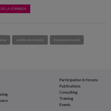
 DE LA JORNADA
ional
cambio de modelo
innovación social
Participation in forums
Publications
Consulting
using
Training
space
Events