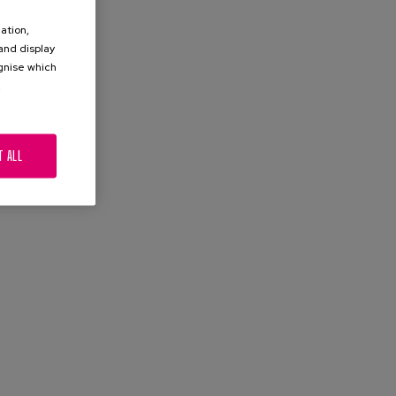
ation,
 and display
ognise which
.
T ALL