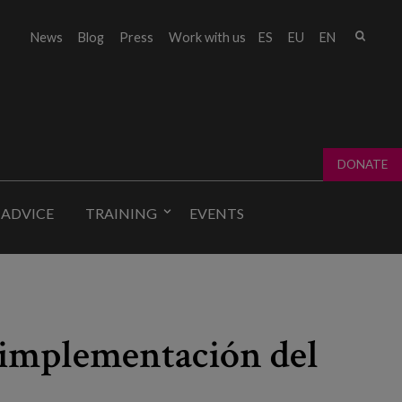
Sear
News
Blog
Press
Work with us
ES
EU
EN
Sear
fo
DONATE
 ADVICE
TRAINING
EVENTS
a implementación del