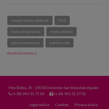
Iraupen luzeko zainketak
POA
erakunde garapena
eredu aldaketa
gizarte berrikuntza
praktika onak
PROFESSIONALS
Pinu Bidea, 35 - 20018 Donostia-San Sebastián (Spain)
(+34) 943 31 71 00
(+34) 943 31 27 01
Legal notice
Cookies
Privacy policy