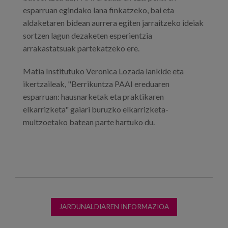
esparruan egindako lana finkatzeko, bai eta
aldaketaren bidean aurrera egiten jarraitzeko ideiak
sortzen lagun dezaketen esperientzia
arrakastatsuak partekatzeko ere.
Matia Institutuko Veronica Lozada lankide eta
ikertzaileak, "Berrikuntza PAAI ereduaren
esparruan: hausnarketak eta praktikaren
elkarrizketa" gaiari buruzko elkarrizketa-
multzoetako batean parte hartuko du.
JARDUNALDIAREN INFORMAZIOA