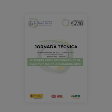
Blog
Press
jornada_bbpp_pilares_2023.png
Work with us
es
eu
en