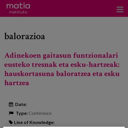
Institute
balorazioa
Research
Publications
Adinekoen gaitasun funtzionalari
Participation in forums
eusteko tresnak eta esku-hartzeak:
hauskortasuna baloratzea eta esku
Technical consulting and advice
hartzea
Training
Events
Date:
Type:
Conference
News
Line of Knowledge: