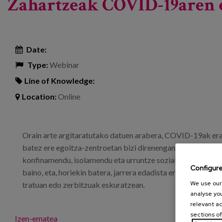
Zahartzeak COVID-19aren e
Date:
Type:
Webinar
Line of Knowledge:
Location:
Online
Orain arte argitaratutako datuen arabera, COVID-19ak era
batez ere egoitza-zentroetan bizi direnengan. Gaixotasuna
konfinamendu, isolamendu eta urruntze sozialeko prebentzi
Configur
baino, eta, horiekin batera, jarrera edadista erabakigarriak
We use our 
tratuan edo zerbitzuak eskuratzean.
analyse you
relevant ad
sections of
Izen-ematea