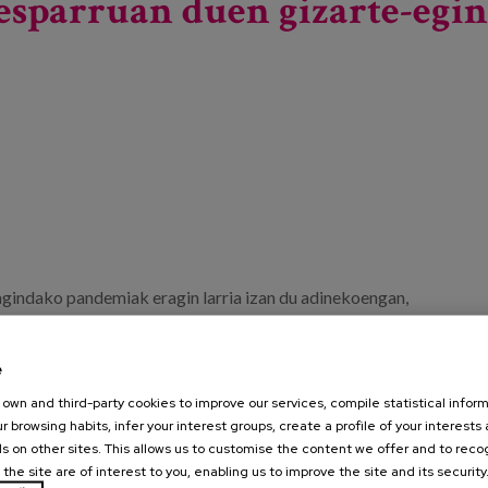
sparruan duen gizarte-egin
gindako pandemiak eragin larria izan du adinekoengan,
ren ahultasunaren eta pronostiko txarraren ondorioz,
o-neurri murriztaileagoak ezarri dira beste edozein taldetan
e
 hartu dira funtsezko gaietan, hala nola adineko pertsonen
own and third-party cookies to improve our services, compile statistical inform
r browsing habits, infer your interest groups, create a profile of your interests
s on other sites. This allows us to customise the content we offer and to rec
 the site are of interest to you, enabling us to improve the site and its security