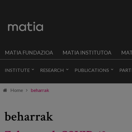
MATIA FUNDAZIOA
MATIA INSTITUTOA
MAT
INSTITUTE
RESEARCH
PUBLICATIONS
PART
Home
beharrak
beharrak