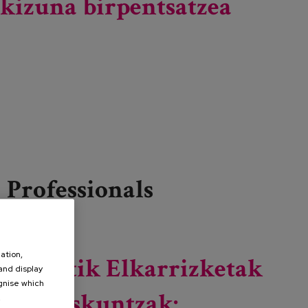
kizuna birpentsatzea
Professionals
Read more
about Zahartzeak COVID-19aren esparruan duen
gizarte-eginkizuna birpentsatzea
ation,
V EDEtik Elkarrizketak
 and display
ognise which
eta ikaskuntzak:
.