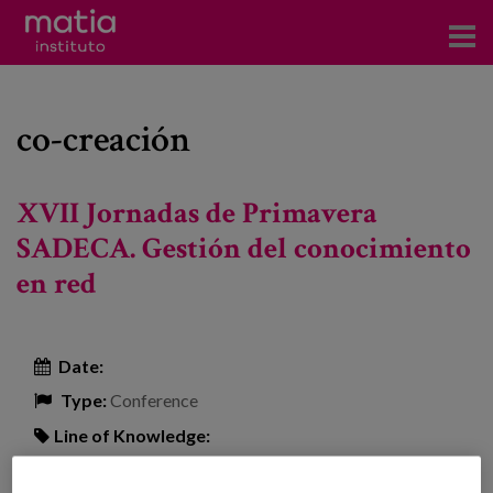
Institute
co-creación
Research
Publications
XVII Jornadas de Primavera
Participation in forums
SADECA. Gestión del conocimiento
en red
Technical consulting and advice
Training
Date:
Events
Type:
Conference
Line of Knowledge:
News
Location:
Granada