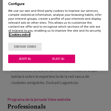
Blog
Configure
We use our own and third-party cookies to improve our services,
Press
En junio viajamos a Granada para participar en la
compile statistical information, analyse your browsing habits, infer
your interest groups, create a profile of your interests and display
jornada de primavera que organiza la Sociedad
relevant ads on other sites. This allows us to customise the
Work with us
Andaluza de Calidad Asistencial (SADECA) en
content we offer and to recognise which sections of the site are
of interest to you, enabling us to improve the site and its security.
colaboración con la Escuela Andaluza de Salud
Cookies policy
es
Pública (EASP). Este año el acto girará sobre dos
grandes temas: "Los nuevos paradigmas en la
CONFIGURE COOKIES
eu
gestión del conocimiento" y "El efecto red y la
construcción colectiva del conocimiento". Elena del
ACCEPT ALL
REJECT ALL
en
Barrio, investigadora de Matia Instituto será una de
los ponentes en una de las mesas previstas en la que
hablará sobre la experiencia de la red vasca de
ciudades amigables, Euskadi Lagunkoia.
Programa de la jornada
View website
Professionals