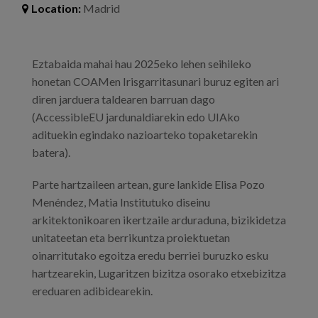
Blog
Location:
Madrid
Press
Eztabaida mahai hau 2025eko lehen seihileko
Work with us
honetan COAMen Irisgarritasunari buruz egiten ari
diren jarduera taldearen barruan dago
es
(AccessibleEU jardunaldiarekin edo UIAko
adituekin egindako nazioarteko topaketarekin
eu
batera).
en
Parte hartzaileen artean, gure lankide Elisa Pozo
Menéndez, Matia Institutuko diseinu
arkitektonikoaren ikertzaile arduraduna, bizikidetza
unitateetan eta berrikuntza proiektuetan
oinarritutako egoitza eredu berriei buruzko esku
hartzearekin, Lugaritzen bizitza osorako etxebizitza
ereduaren adibidearekin.