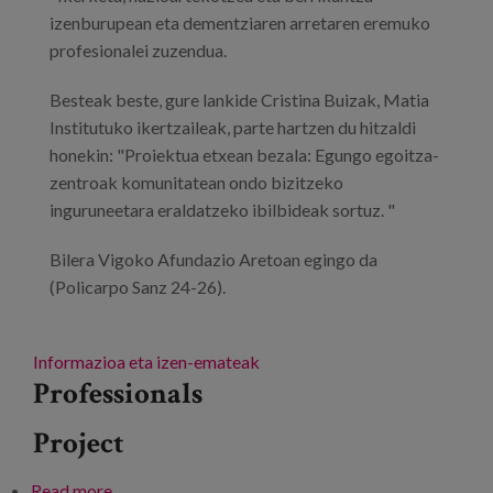
izenburupean eta dementziaren arretaren eremuko
profesionalei zuzendua.
Besteak beste, gure lankide Cristina Buizak, Matia
Institutuko ikertzaileak, parte hartzen du hitzaldi
honekin: "Proiektua etxean bezala: Egungo egoitza-
zentroak komunitatean ondo bizitzeko
inguruneetara eraldatzeko ibilbideak sortuz. "
Bilera Vigoko Afundazio Aretoan egingo da
(Policarpo Sanz 24-26).
Informazioa eta izen-emateak
Professionals
Project
Read more
about AFAGA Alzheimer XXI. Jardunaldi