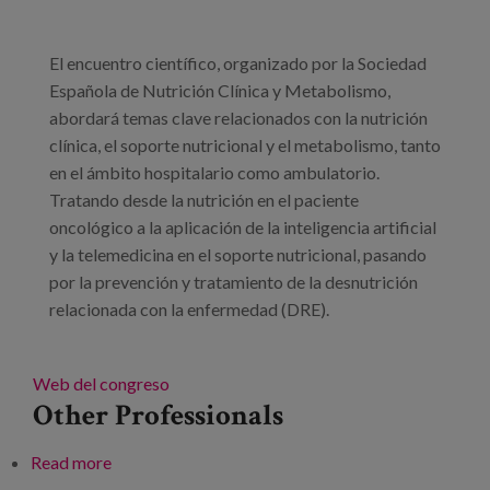
Blog
Press
El encuentro científico, organizado por la Sociedad
Española de Nutrición Clínica y Metabolismo,
Work with us
abordará temas clave relacionados con la nutrición
clínica, el soporte nutricional y el metabolismo, tanto
es
en el ámbito hospitalario como ambulatorio.
Tratando desde la nutrición en el paciente
eu
oncológico a la aplicación de la inteligencia artificial
y la telemedicina en el soporte nutricional, pasando
en
por la prevención y tratamiento de la desnutrición
relacionada con la enfermedad (DRE).
Web del congreso
Other Professionals
Read more
about 41 congreso de la Sociedad Española de
Nutrición Clínica y Metabolismo