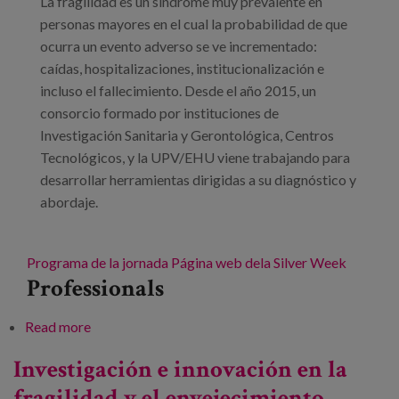
La fragilidad es un síndrome muy prevalente en
personas mayores en el cual la probabilidad de que
ocurra un evento adverso se ve incrementado:
caídas, hospitalizaciones, institucionalización e
incluso el fallecimiento. Desde el año 2015, un
consorcio formado por instituciones de
Investigación Sanitaria y Gerontológica, Centros
Tecnológicos, y la UPV/EHU viene trabajando para
desarrollar herramientas dirigidas a su diagnóstico y
abordaje.
Programa de la jornada
Página web dela Silver Week
Professionals
Read more
about Herramientas e intervenciones dirigidas al
mantenimiento de la capacidad funcional en las
Investigación e innovación en la
personas mayores: valoración e intervención en
fragilidad y el envejecimiento
fragilidad