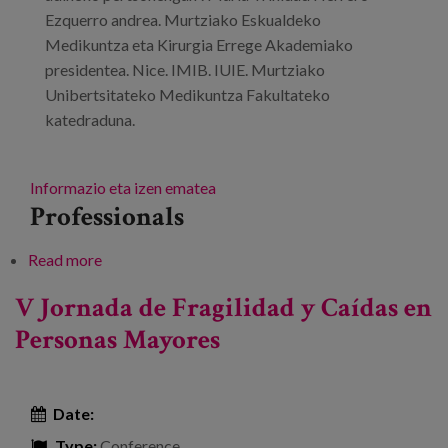
Ezquerro andrea. Murtziako Eskualdeko
Medikuntza eta Kirurgia Errege Akademiako
presidentea. Nice. IMIB. IUIE. Murtziako
Unibertsitateko Medikuntza Fakultateko
katedraduna.
Informazio eta izen ematea
Professionals
Read more
about Hauskortasunari eta erorketei buruzko V.
Jardunaldia adinekoengan
V Jornada de Fragilidad y Caídas en
Personas Mayores
Date:
Type:
Conference