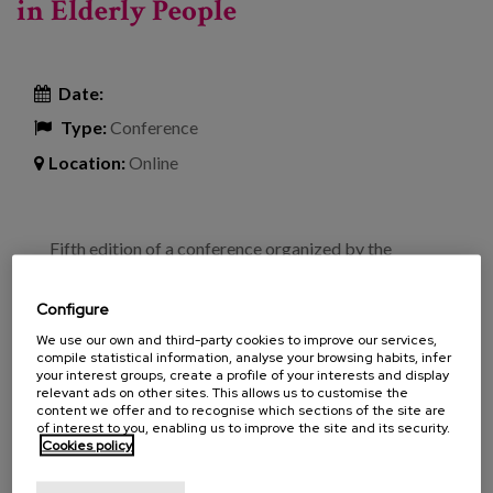
in Elderly People
Date:
Type:
Conference
Location:
Online
Fifth edition of a conference organized by the
Poncemar Chair of Gerontology on frailty and falls
in the elderly, which on this occasion can be followed
Configure
telematically by videoconference.
We use our own and third-party cookies to improve our services,
compile statistical information, analyse your browsing habits, infer
your interest groups, create a profile of your interests and display
Program
relevant ads on other sites. This allows us to customise the
Tuesday, October 19th
content we offer and to recognise which sections of the site are
of interest to you, enabling us to improve the site and its security.
Cookies policy
16:00 - 16:15 Opening.