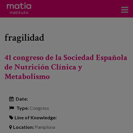
Institute
fragilidad
Research
Publications
41 congreso de la Sociedad Española
Participation in forums
de Nutrición Clínica y
Metabolismo
Technical consulting and advice
Training
Date:
Events
Type:
Congress
Line of Knowledge:
News
Location:
Pamplona