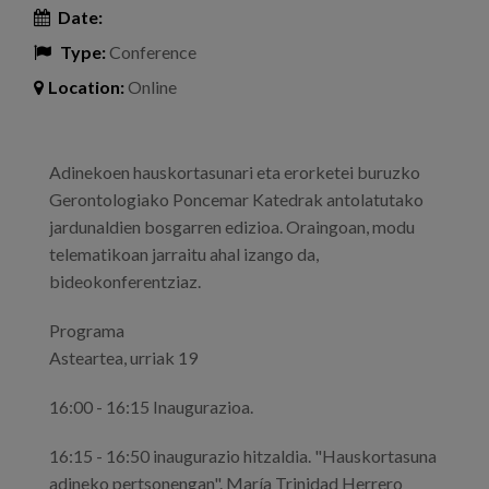
Date:
Type:
Conference
Location:
Online
Adinekoen hauskortasunari eta erorketei buruzko
Gerontologiako Poncemar Katedrak antolatutako
jardunaldien bosgarren edizioa. Oraingoan, modu
telematikoan jarraitu ahal izango da,
bideokonferentziaz.
Programa
Asteartea, urriak 19
16:00 - 16:15 Inaugurazioa.
16:15 - 16:50 inaugurazio hitzaldia. "Hauskortasuna
adineko pertsonengan". María Trinidad Herrero