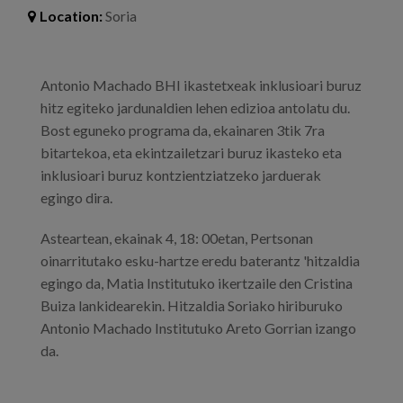
Location:
Soria
Antonio Machado BHI ikastetxeak inklusioari buruz
hitz egiteko jardunaldien lehen edizioa antolatu du.
Bost eguneko programa da, ekainaren 3tik 7ra
bitartekoa, eta ekintzailetzari buruz ikasteko eta
inklusioari buruz kontzientziatzeko jarduerak
egingo dira.
Asteartean, ekainak 4, 18: 00etan, Pertsonan
oinarritutako esku-hartze eredu baterantz 'hitzaldia
egingo da, Matia Institutuko ikertzaile den Cristina
Buiza lankidearekin. Hitzaldia Soriako hiriburuko
Antonio Machado Institutuko Areto Gorrian izango
da.