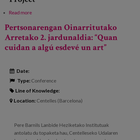
Read more
about Mendekotasunaren eta Bizi Kalitatearen
Nazioarteko X. Kongresua
Pertsonarengan Oinarritutako
Arretako 2. jardunaldia: “Quan
cuidan a algú esdevé un art”
Date:
Type:
Conference
Line of Knowledge:
Location:
Centelles (Barcelona)
Pere Barnils Lanbide Heziketako Institutuak
antolatu du topaketa hau, Centelleseko Udalaren