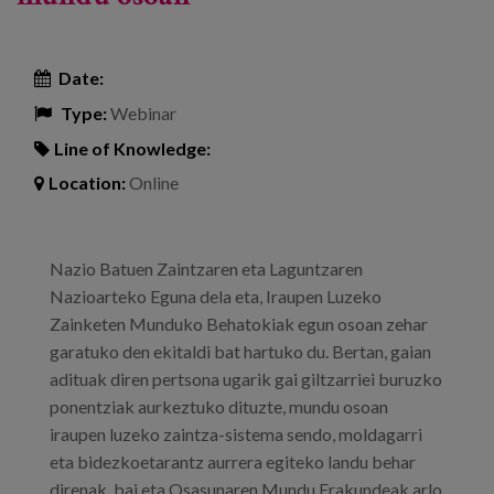
Date:
Type:
Webinar
Line of Knowledge:
Location:
Online
Nazio Batuen Zaintzaren eta Laguntzaren
Nazioarteko Eguna dela eta, Iraupen Luzeko
Zainketen Munduko Behatokiak egun osoan zehar
garatuko den ekitaldi bat hartuko du. Bertan, gaian
adituak diren pertsona ugarik gai giltzarriei buruzko
ponentziak aurkeztuko dituzte, mundu osoan
iraupen luzeko zaintza-sistema sendo, moldagarri
eta bidezkoetarantz aurrera egiteko landu behar
direnak, bai eta Osasunaren Mundu Erakundeak arlo