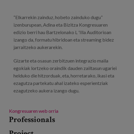
Blog
Press
“Elkarrekin zainduz, hobeto zainduko dugu”
izenburupean, Adina eta Bizitza Kongresuaren
Work with us
edizio berri hau Bartzelonako L 'Illa Auditorioan
izango da, formatu hibridoan eta streaming bidez
es
jarraitzeko aukerarekin.
eu
Gizarte eta osasun zerbitzuen integrazio maila
egokiak lortzeko oraindik dauden zailtasun ugariei
en
helduko die hitzorduak, eta, horretarako, ikasi eta
ezagutza partekatu ahal izateko esperientziak
ezagutzeko aukera izango dugu.
Kongresuaren web orria
Professionals
Project