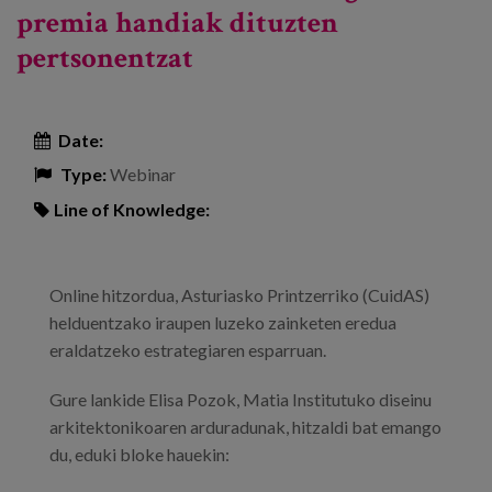
premia handiak dituzten
pertsonentzat
Date:
Type:
Webinar
Line of Knowledge:
Online hitzordua, Asturiasko Printzerriko (CuidAS)
helduentzako iraupen luzeko zainketen eredua
eraldatzeko estrategiaren esparruan.
Gure lankide Elisa Pozok, Matia Institutuko diseinu
arkitektonikoaren arduradunak, hitzaldi bat emango
du, eduki bloke hauekin: