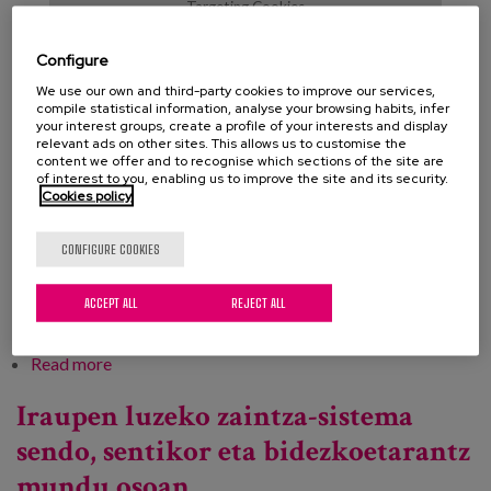
Targeting Cookies
Configure
COOKIE SETTINGS
We use our own and third-party cookies to improve our services,
compile statistical information, analyse your browsing habits, infer
your interest groups, create a profile of your interests and display
relevant ads on other sites. This allows us to customise the
content we offer and to recognise which sections of the site are
of interest to you, enabling us to improve the site and its security.
Cookies policy
Programa
CONFIGURE COOKIES
Professionals
ACCEPT ALL
REJECT ALL
Project
Read more
about AICP ereduan aurrera egiteko esperientziak
egoitza-arretan
Iraupen luzeko zaintza-sistema
sendo, sentikor eta bidezkoetarantz
mundu osoan