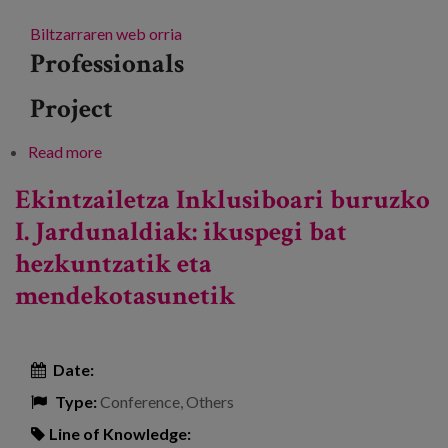
Biltzarraren web orria
Professionals
Project
Read more
about Arkitektura, Ikerketa, Zaintza eta Osasunari
buruzko Nazioarteko VI. Biltzarra
Ekintzailetza Inklusiboari buruzko
I. Jardunaldiak: ikuspegi bat
hezkuntzatik eta
mendekotasunetik
Date:
Type:
Conference, Others
Line of Knowledge: