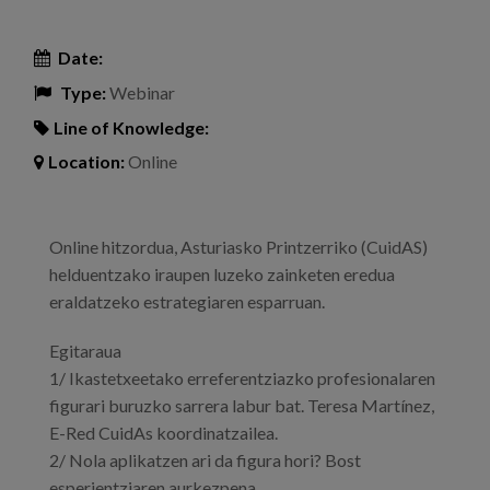
Date:
Type:
Webinar
Line of Knowledge:
Location:
Online
Online hitzordua, Asturiasko Printzerriko (CuidAS)
helduentzako iraupen luzeko zainketen eredua
eraldatzeko estrategiaren esparruan.
Egitaraua
1/ Ikastetxeetako erreferentziazko profesionalaren
figurari buruzko sarrera labur bat. Teresa Martínez,
E-Red CuidAs koordinatzailea.
2/ Nola aplikatzen ari da figura hori? Bost
esperientziaren aurkezpena.