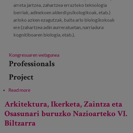
arreta jartzea, zahartzea errazteko teknologia
berriak, adinekoen alderdi psikologikoak, etab.)
arloko azken ezagutzak, baita arlo biologikokoak
ere (zahartzea adin aurreratuetan, narriadura
kognitiboaren biologia, etab.).
Kongresuaren webgunea
Professionals
Project
Read more
about 64 SEGG kongresua eta 44 SAGG
kongresua
Arkitektura, Ikerketa, Zaintza eta
Osasunari buruzko Nazioarteko VI.
Biltzarra