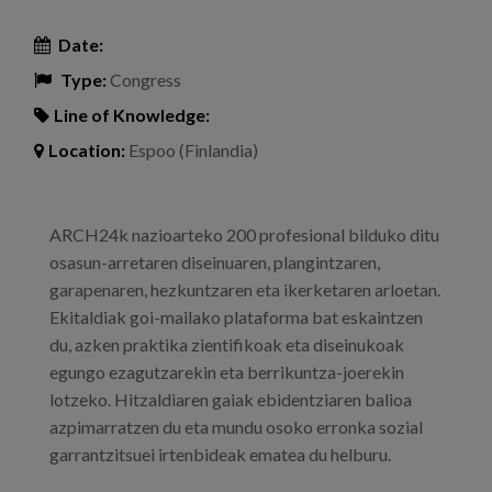
Date:
Type:
Congress
Line of Knowledge:
Location:
Espoo (Finlandia)
ARCH24k nazioarteko 200 profesional bilduko ditu
osasun-arretaren diseinuaren, plangintzaren,
garapenaren, hezkuntzaren eta ikerketaren arloetan.
Ekitaldiak goi-mailako plataforma bat eskaintzen
du, azken praktika zientifikoak eta diseinukoak
egungo ezagutzarekin eta berrikuntza-joerekin
lotzeko. Hitzaldiaren gaiak ebidentziaren balioa
azpimarratzen du eta mundu osoko erronka sozial
garrantzitsuei irtenbideak ematea du helburu.