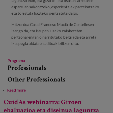
laguntzarekin, eta gizarte- eta osasun-arretaren
esparruan sakontzeko, esperientziak partekatzeko
eta tolestuta hazteko pentsatuta dago.
Hitzordua Casal Francesc Macià de Centellesen
izango da, eta iraupen luzeko zainketetan
pertsonarengan oinarritutako begirada eta arreta
ikuspegia aldatzen adituak biltzen ditu.
Programa
Professionals
Other Professionals
Read more
about Pertsonarengan Oinarritutako Arretako 2.
jardunaldia: “Quan cuidan a algú esdevé un art”
CuidAs webinarra: Giroen
ebaluazioa eta diseinua laguntza