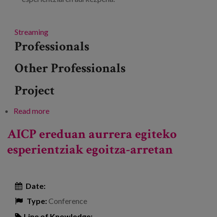
Streaming
Professionals
Other Professionals
Project
Read more
about cuidAs webinarra : zentroetako
erreferentziazko profesionala
AICP ereduan aurrera egiteko
esperientziak egoitza-arretan
Date:
Type:
Conference
Line of Knowledge: