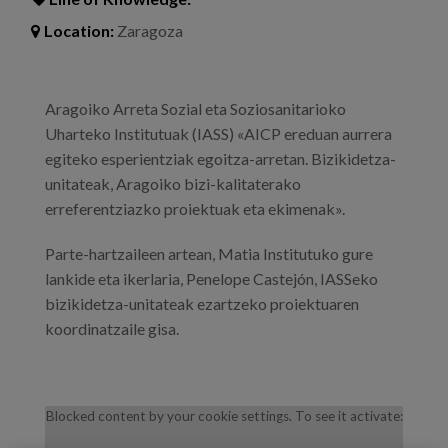
Location:
Zaragoza
Aragoiko Arreta Sozial eta Soziosanitarioko
Uharteko Institutuak (IASS) «AICP ereduan aurrera
egiteko esperientziak egoitza-arretan. Bizikidetza-
unitateak, Aragoiko bizi-kalitaterako
erreferentziazko proiektuak eta ekimenak».
Parte-hartzaileen artean, Matia Institutuko gure
lankide eta ikerlaria, Penelope Castejón, IASSeko
bizikidetza-unitateak ezartzeko proiektuaren
koordinatzaile gisa.
Blocked content by your cookie settings. To see it activate: