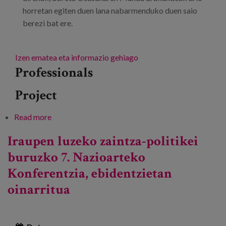
horretan egiten duen lana nabarmenduko duen saio
berezi bat ere.
Izen ematea eta informazio gehiago
Professionals
Project
Read more
about Iraupen luzeko zaintza-sistema sendo,
sentikor eta bidezkoetarantz mundu osoan
Iraupen luzeko zaintza-politikei
buruzko 7. Nazioarteko
Konferentzia, ebidentzietan
oinarritua