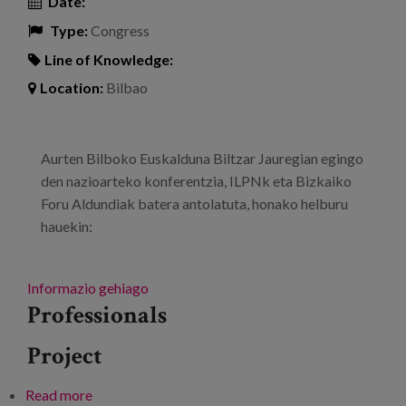
Date:
Type:
Congress
Line of Knowledge:
Location:
Bilbao
Aurten Bilboko Euskalduna Biltzar Jauregian egingo
den nazioarteko konferentzia, ILPNk eta Bizkaiko
Foru Aldundiak batera antolatuta, honako helburu
hauekin:
Informazio gehiago
Professionals
Project
Read more
about Iraupen luzeko zaintza-politikei buruzko 7.