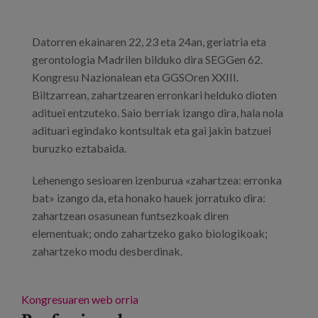
Datorren ekainaren 22, 23 eta 24an, geriatria eta
gerontologia Madrilen bilduko dira SEGGen 62.
Kongresu Nazionalean eta GGSOren XXIII.
Biltzarrean, zahartzearen erronkari helduko dioten
adituei entzuteko. Saio berriak izango dira, hala nola
adituari egindako kontsultak eta gai jakin batzuei
buruzko eztabaida.
Lehenengo sesioaren izenburua «zahartzea: erronka
bat» izango da, eta honako hauek jorratuko dira:
zahartzean osasunean funtsezkoak diren
elementuak; ondo zahartzeko gako biologikoak;
zahartzeko modu desberdinak.
Kongresuaren web orria