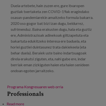
Duela urtebete, hain zuzen ere, gure itxaropen
guztiak txertaketa zen COVID-19ak eragindako
osasun-pandemiarekin amaitzeko formula bakarra.
2020 oso gogor bat bizi izan dugu, beldurrez,
sufrimenduz. Baina erakusten dugu, hala eta guztiz
ere, Administrazioak adinekoak giltzapetuta eta
bakartuta edukitzeko interesa ere baduela, eta
horiei guztiei duintasunez trata dakiekeela (eta
behar duela). Beraiek uste baino indartsuagoak
direla erakutsi ziguten, eta, nahi gabe ere, indar
berriak eman zizkiguten haien eta haien senideen
ondoan egoten jarraitzeko.
Programa
Kongresuaren web orria
Professionals
Read more
about Europako XV. Kongresua Lares-ean: