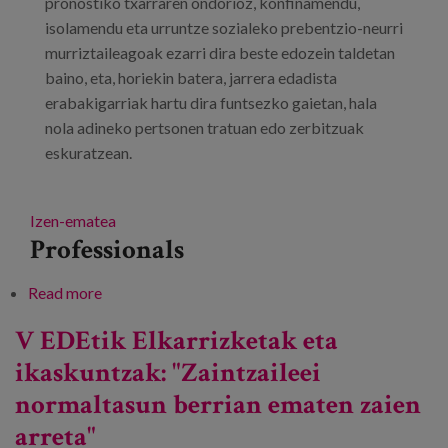
pronostiko txarraren ondorioz, konfinamendu,
isolamendu eta urruntze sozialeko prebentzio-neurri
murriztaileagoak ezarri dira beste edozein taldetan
baino, eta, horiekin batera, jarrera edadista
erabakigarriak hartu dira funtsezko gaietan, hala
nola adineko pertsonen tratuan edo zerbitzuak
eskuratzean.
Izen-ematea
Professionals
Read more
about Zahartzeak COVID-19aren esparruan duen
gizarte-eginkizuna birpentsatzea
V EDEtik Elkarrizketak eta
ikaskuntzak: "Zaintzaileei
normaltasun berrian ematen zaien
arreta"