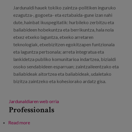
Blog
Jardunaldi hauek tokiko zaintza-politiken inguruko
Press
ezagutza-, gogoeta- eta eztabaida-gune izan nahi
dute, hainbat ikuspegitatik: hurbileko zerbitzu eta
Work with us
baliabideen hobekuntza eta berrikuntza, hala nola
etxez etxeko laguntza, etxeko arretaren
teknologiak, etxebizitzen egokitzapen funtzionala
es
eta laguntza pertsonala; arreta integratua eta
eu
lankidetza publiko komunitarioa indartzea, bizialdi
osoko sendabideen esparruan; zaintzaileentzako eta
en
baliabideak aitortzea eta baliabideak, udaletako
bizitza zaintzeko eta kohesiorako ardatz gisa.
Jardunaldiaren web orria
Professionals
Read more
about Zaintza komunitatean: berrikuntza eta
eraldaketa tokiko politiketatik