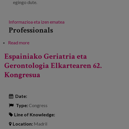
egingo dute.
Informazioa eta izen ematea
Professionals
Read more
about Gizarte lana eta adineko pertsonak
Espainiako Geriatria eta
Gerontologia Elkartearen 62.
Kongresua
Date:
Type:
Congress
Line of Knowledge:
Location:
Madril