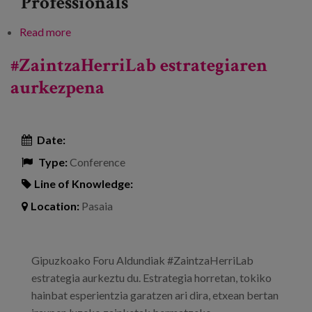
Professionals
Read more
about Espainiako Geriatria eta Gerontologia
Elkartearen 62. Kongresua
#ZaintzaHerriLab estrategiaren
aurkezpena
Date:
Type:
Conference
Line of Knowledge:
Location:
Pasaia
Gipuzkoako Foru Aldundiak #ZaintzaHerriLab
estrategia aurkeztu du. Estrategia horretan, tokiko
hainbat esperientzia garatzen ari dira, etxean bertan