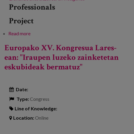
Professionals
Project
Read more
about III Berrituz Topaketa: Berrikuntzak eta
etxez etxeko arreta-eredu berriak
Europako XV. Kongresua Lares-
ean: "Iraupen luzeko zainketetan
eskubideak bermatuz"
Date:
Type:
Congress
Line of Knowledge:
Location:
Online