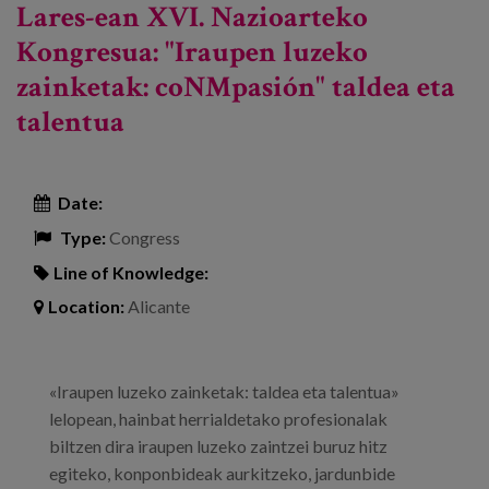
Lares-ean XVI. Nazioarteko
Kongresua: "Iraupen luzeko
zainketak: coNMpasión" taldea eta
talentua
Date:
Type:
Congress
Line of Knowledge:
Location:
Alicante
«Iraupen luzeko zainketak: taldea eta talentua»
lelopean, hainbat herrialdetako profesionalak
biltzen dira iraupen luzeko zaintzei buruz hitz
egiteko, konponbideak aurkitzeko, jardunbide