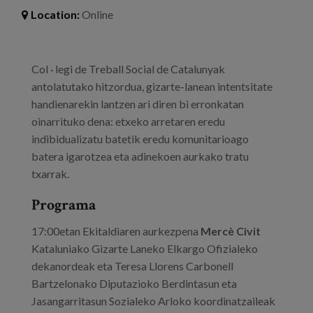
Location:
Online
Col · legi de Treball Social de Catalunyak
antolatutako hitzordua, gizarte-lanean intentsitate
handienarekin lantzen ari diren bi erronkatan
oinarrituko dena: etxeko arretaren eredu
indibidualizatu batetik eredu komunitarioago
batera igarotzea eta adinekoen aurkako tratu
txarrak.
Programa
17:00etan Ekitaldiaren aurkezpena
Mercè Civit
Kataluniako Gizarte Laneko Elkargo Ofizialeko
dekanordeak eta Teresa Llorens Carbonell
Bartzelonako Diputazioko Berdintasun eta
Jasangarritasun Sozialeko Arloko koordinatzaileak