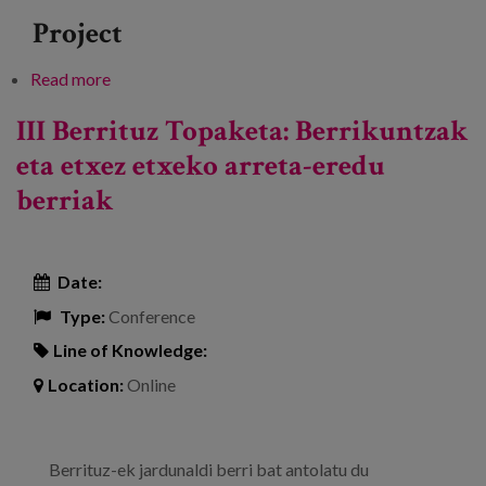
Project
Read more
about #ZaintzaHerriLab estrategiaren aurkezpena
III Berrituz Topaketa: Berrikuntzak
eta etxez etxeko arreta-eredu
berriak
Date:
Type:
Conference
Line of Knowledge:
Location:
Online
Berrituz-ek jardunaldi berri bat antolatu du