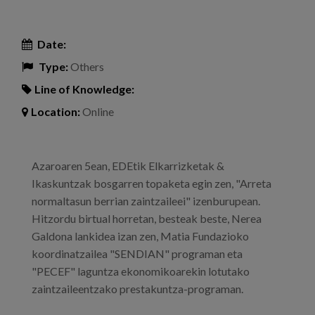
Date:
Type:
Others
Line of Knowledge:
Location:
Online
Azaroaren 5ean, EDEtik Elkarrizketak &
Ikaskuntzak bosgarren topaketa egin zen, "Arreta
normaltasun berrian zaintzaileei" izenburupean.
Hitzordu birtual horretan, besteak beste, Nerea
Galdona lankidea izan zen, Matia Fundazioko
koordinatzailea "SENDIAN" programan eta
"PECEF" laguntza ekonomikoarekin lotutako
zaintzaileentzako prestakuntza-programan.