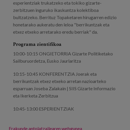
esperientziak trukatzeko eta tokiko gizarte-
zerbitzuen inguruko ikaskuntza kolektiboa
bultzatzeko. Berrituz Topaketaren hirugarren edizio
honetarako aukeratu den leloa "berrikuntzak eta
etxez etxeko arretarako eredu berriak" da.
Programa zientifikoa
10:00-10:15 ONGIETORRIA Gizarte Politiketako
Sailburuordetza, Eusko Jaurlaritza
10:15-10:45 KONFERENTZIA Joerak eta
berrikuntzak etxez etxeko arretan nazioarteko
esparruan Joseba Zalakain | SIIS Gizarte Informazio
eta Ikerketa Zerbitzua
10:45-13:00 ESPERIENTZIAK
Erakunde antolatzailearen webgunea